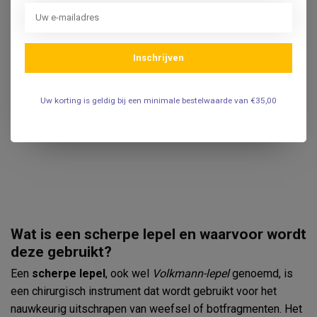
Inschrijven
Uw korting is geldig bij een minimale bestelwaarde van €35,00
Wat is een scherpe lepel en waarvoor wordt
deze gebruikt?
Een
scherpe lepel
, ook wel
Volkmann-lepel
genoemd, is
een chirurgisch instrument dat wordt gebruikt voor het
nauwkeurig uitschrapen van weefsel of botfragmenten. Het