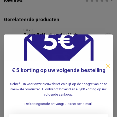
Reviews
Gerelateerde producten
BOVIE
Bovie Batterij cauter High
€86,50
Temp
.
Diatermo 106 Coagulator –
Professioneel
€849,50
Elektrochirurgisch
€ 5 korting op uw volgende bestelling
Apparaat
€750,00
.
Schrijf u in voor onze nieuwsbrief en blijf op de hoogte van onze
nieuwste producten. U ontvangt bovendien € 5,00 korting op uw
DIATERMO MB 122 -
volgende aankoop.
mono-bipolar - 120 Watt -
€1.179,00
Coagulator
De kortingscode ontvangt u direct per e-mail.
.