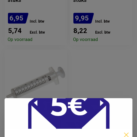
stuks
stuks
6,95
9,95
Incl. btw
Incl. btw
5,74
8,22
Excl. btw
Excl. btw
Op voorraad
Op voorraad
BD
Discardit II 2-delige
injectiespuit-10ml-
100 stuks