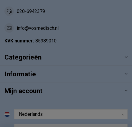
020-6942379
info@vosmedisch.nl
KVK nummer:
85989010
Categorieën
Informatie
Mijn account
€