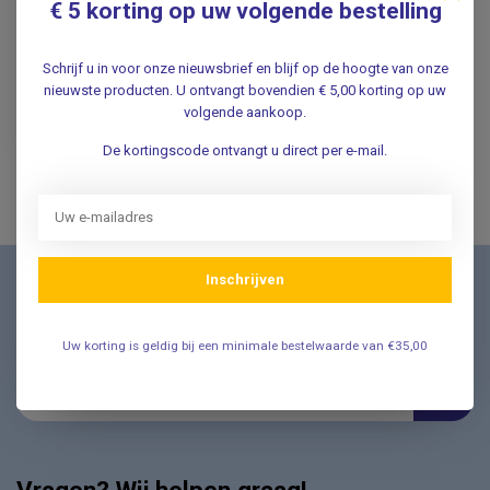
€ 5 korting op uw volgende bestelling
11,95
Schrijf u in voor onze nieuwsbrief en blijf op de hoogte van onze
Incl. btw
nieuwste producten. U ontvangt bovendien € 5,00 korting op uw
9,88
volgende aankoop.
Excl. btw
Verwachte levertijd: 1 week
De kortingscode ontvangt u direct per e-mail.
Inschrijven
Nieuwsbrief
Schrijf u in voor onze nieuwsbrief en ontvang als eerste
nieuwe aanbiedingen Meld u nu aan ➡️
Uw korting is geldig bij een minimale bestelwaarde van €35,00