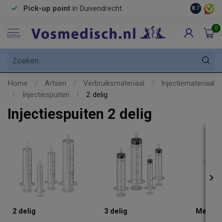
Pick-up point
in Duivendrecht
8.7
0
MENU
Home
/
Artsen
/
Verbruiksmateriaal
/
Injectiemateriaal
/
Injectiespuiten
/
2 delig
Injectiespuiten 2 delig
2 delig
3 delig
Met na