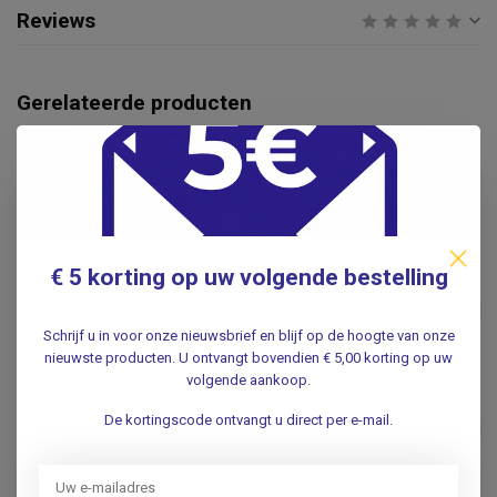
Reviews
Gerelateerde producten
HYPERFREE®
HyperFree® Hyperfree
€7,95
inhalatiecassette wit
.
€ 5 korting op uw volgende bestelling
BRAUN
Braun BraunThermoscan-7
€67,95
Oorthermometer IRT6520
Schrijf u in voor onze nieuwsbrief en blijf op de hoogte van onze
.
nieuwste producten. U ontvangt bovendien € 5,00 korting op uw
volgende aankoop.
Vaseline Emmer 4kg.
De kortingscode ontvangt u direct per e-mail.
€73,50
.