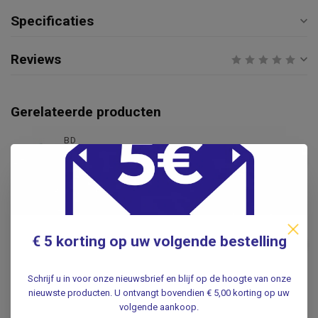
Specificaties
Reviews
Gerelateerde producten
BD
BD Vacutainer Pronto
€39,50
naaldhouders - 20 stuks
.
BD
BD Vacutainer® houders -
€ 5 korting op uw volgende bestelling
€5,95
Eenmalig gebruik - 50 stuks
.
Schrijf u in voor onze nieuwsbrief en blijf op de hoogte van onze
nieuwste producten. U ontvangt bovendien € 5,00 korting op uw
BD
volgende aankoop.