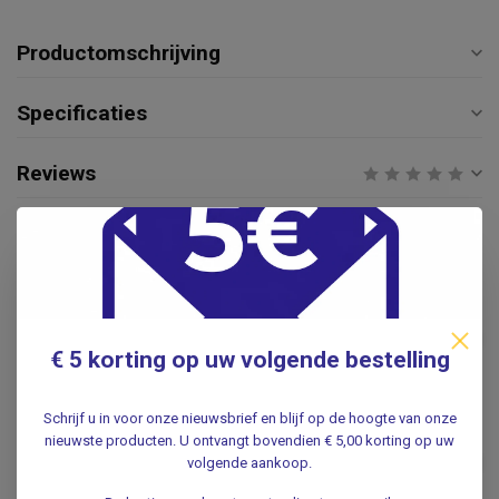
Productomschrijving
Specificaties
Reviews
Gerelateerde producten
Bedhek met
veiligheidsbeugel | Opstahulp
| Geschikt voor bedden met
€49,99
lattenbodem
€ 5 korting op uw volgende bestelling
.
Schrijf u in voor onze nieuwsbrief en blijf op de hoogte van onze
nieuwste producten. U ontvangt bovendien € 5,00 korting op uw
Rubberen bedzeil 90 x 120cm
€25,95
volgende aankoop.
.