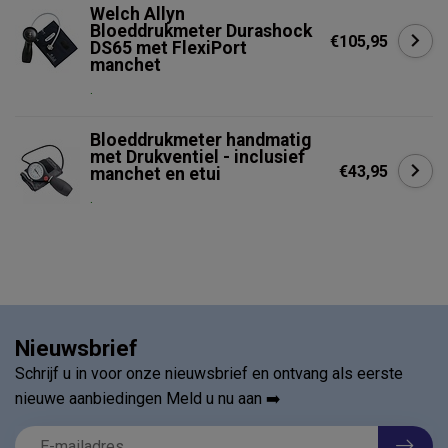
Welch Allyn
Bloeddrukmeter Durashock
€105,95
DS65 met FlexiPort
manchet
.
Bloeddrukmeter handmatig
met Drukventiel - inclusief
€43,95
manchet en etui
.
Nieuwsbrief
Schrijf u in voor onze nieuwsbrief en ontvang als eerste
nieuwe aanbiedingen Meld u nu aan ➡️