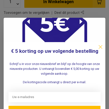
In Winkelwagen
Toevoegen om te vergelijken
Deel dit product
Vertrouwd
adres sinds
1959!
Voor 16.00uur besteld
, dezelfde werkdag verwerkt.
Gratis
verzending in
NL & BE
vanaf
€85 *
Pick-up point
in Duivendrecht
€ 5 korting op uw volgende bestelling
Schrijf u in voor onze nieuwsbrief en blijf op de hoogte van onze
Productomschrijving
nieuwste producten. U ontvangt bovendien € 5,00 korting op uw
volgende aankoop.
Specificaties
De kortingscode ontvangt u direct per e-mail.
Reviews