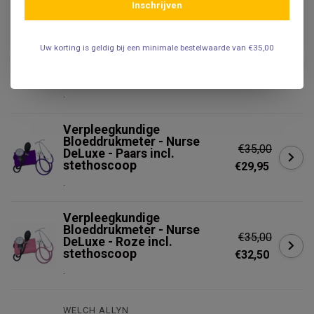
Gerelateerde producten
Inschrijven
Practical Color
Bloeddrukmeter –
Uw korting is geldig bij een minimale bestelwaarde van €35,00
Handmatig – Professionele
€47,95
Kwaliteit – Lichtgewicht –
€33,59
Met Manchet & Etui
.
Verpleegkundige
Bloeddrukmeter - Nurse
€35,00
DeLuxe - Paars incl.
stethoscoop
€29,95
.
Verpleegkundige
Bloeddrukmeter - Nurse
€35,00
DeLuxe - Roze incl.
stethoscoop
€32,50
.
WELCH ALLYN