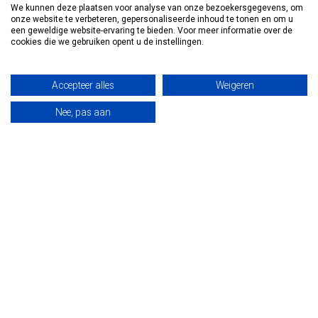
We kunnen deze plaatsen voor analyse van onze bezoekersgegevens, om
Industrieweg 45
onze website te verbeteren, gepersonaliseerde inhoud te tonen en om u
1115 AD Duivendrecht
een geweldige website-ervaring te bieden. Voor meer informatie over de
cookies die we gebruiken opent u de instellingen.
Nederland - Bezoek alléén op afspraak
020-6942379
Accepteer alles
Weigeren
Nee, pas aan
info@vosmedisch.nl
KVK nummer:
85989010
Categorieën
Informatie
Mijn account