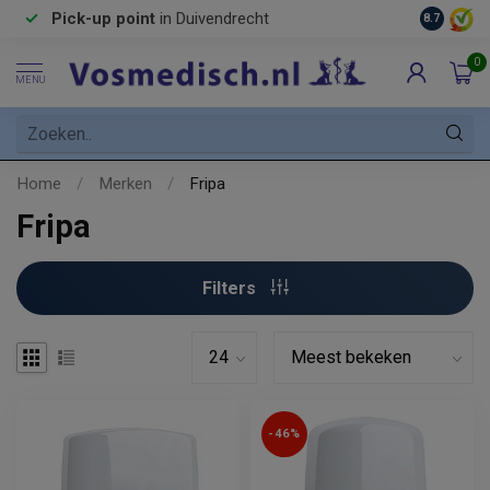
Pick-up point
in Duivendrecht
8.7
0
MENU
Home
/
Merken
/
Fripa
Fripa
Filters
-46%