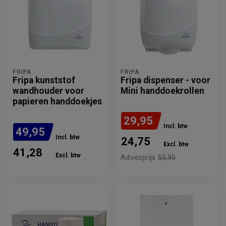
FRIPA
FRIPA
Fripa kunststof
Fripa dispenser - voor
wandhouder voor
Mini handdoekrollen
papieren handdoekjes
29,95
Incl. btw
49,95
Incl. btw
24,75
Excl. btw
41,28
Excl. btw
Adviesprijs
55,95