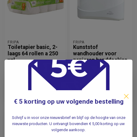
FRIPA
FRIPA
Toiletapier basic, 2-
Kunststof
laags 64 rollen a 250
wandhouder voor
vel
papieren handdoekjes
37,95
42,95
Incl. btw
Incl. btw
31,36
35,50
Excl. btw
Excl. btw
€ 5 korting op uw volgende bestelling
Schrijf u in voor onze nieuwsbrief en blijf op de hoogte van onze
-39%
nieuwste producten. U ontvangt bovendien € 5,00 korting op uw
volgende aankoop.