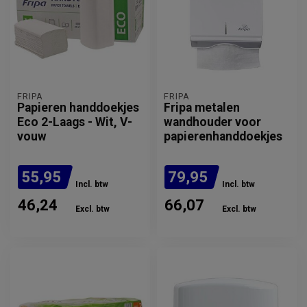
FRIPA
FRIPA
Papieren handdoekjes
Fripa metalen
Eco 2-Laags - Wit, V-
wandhouder voor
vouw
papierenhanddoekjes
55,95
79,95
Incl. btw
Incl. btw
46,24
66,07
Excl. btw
Excl. btw