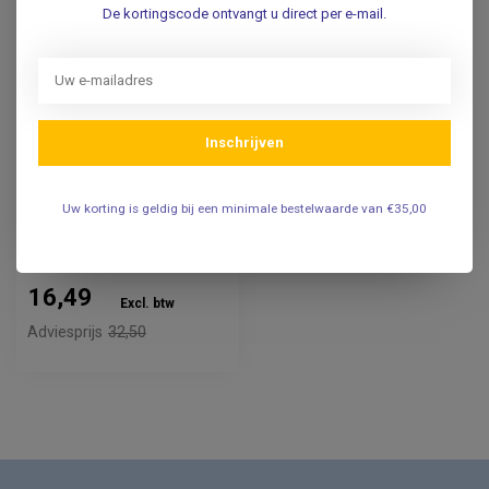
De kortingscode ontvangt u direct per e-mail.
Inschrijven
FRIPA
Zeepdispencer -
500ml
Uw korting is geldig bij een minimale bestelwaarde van €35,00
19,95
Incl. btw
16,49
Excl. btw
Adviesprijs
32,50