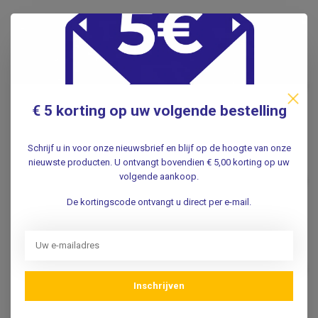
Gerelateerde producten
FRIPA
Fripa Fripa kunststof
wandhouder voor papieren
€49,95
handdoekjes
€ 5 korting op uw volgende bestelling
.
Schrijf u in voor onze nieuwsbrief en blijf op de hoogte van onze
FRIPA
nieuwste producten. U ontvangt bovendien € 5,00 korting op uw
Fripa Fripa metalen
volgende aankoop.
wandhouder voor
€79,95
papierenhanddoekjes
De kortingscode ontvangt u direct per e-mail.
.
FRIPA
Fripa Kunststof wandhouder
€42,95
voor papieren handdoekjes
Inschrijven
.