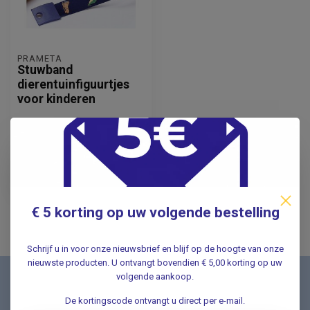
PRÄMETA
Stuwband
dierentuinfiguurtjes
voor kinderen
16,25
Incl. btw
13,43
Excl. btw
€ 5 korting op uw volgende bestelling
Schrijf u in voor onze nieuwsbrief en blijf op de hoogte van onze
nieuwste producten. U ontvangt bovendien € 5,00 korting op uw
volgende aankoop.
Nieuwsbrief
De kortingscode ontvangt u direct per e-mail.
Schrijf u in voor onze nieuwsbrief en ontvang als eerste