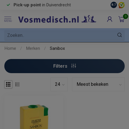
Pick-up point
in Duivendrecht
8.7
0
MENU
Home
/
Merken
/
Sanibox
Filters