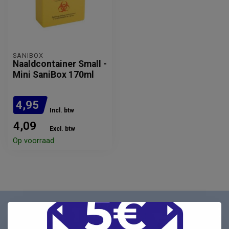
SANIBOX
Naaldcontainer Small -
Mini SaniBox 170ml
4,95
Incl. btw
4,09
Excl. btw
Op voorraad
Nieuwsbrief
Schrijf u in voor onze nieuwsbrief en ontvang als eerste