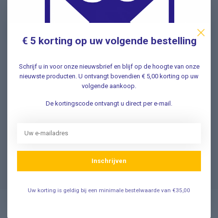
nieuwe aanbiedingen Meld u nu aan ➡️
€ 5 korting op uw volgende bestelling
Schrijf u in voor onze nieuwsbrief en blijf op de hoogte van onze
Vragen? Wij helpen graag!
nieuwste producten. U ontvangt bovendien € 5,00 korting op uw
✔ Snelle antwoorden op veelgestelde vragen ✔ Direct
volgende aankoop.
contact met onze klantenservice ✔ Altijd hulp bij uw
aankoop!
De kortingscode ontvangt u direct per e-mail.
Klantenservice
Inschrijven
Veelgestelde Vragen
Uw korting is geldig bij een minimale bestelwaarde van €35,00