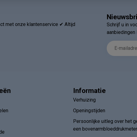
Nieuwsbr
t met onze klantenservice ✔ Altijd
Schrijf u in v
aanbiedingen 
ieën
Informatie
Verhuizing
elen
Openingstijden
Persoonlijke uitleg over het g
een bovenarmbloeddrukmete
de