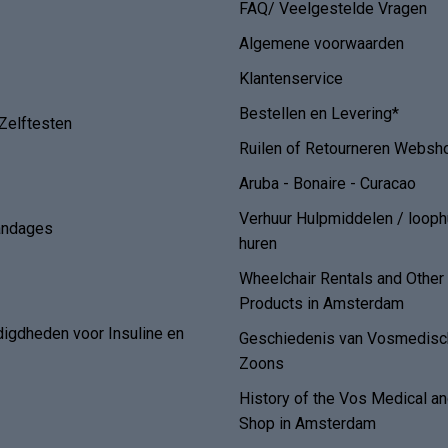
FAQ/ Veelgestelde Vragen
Algemene voorwaarden
Klantenservice
Bestellen en Levering*
Zelftesten
Ruilen of Retourneren Websh
Aruba - Bonaire - Curacao
Verhuur Hulpmiddelen / loop
andages
huren
Wheelchair Rentals and Othe
Products in Amsterdam
digdheden voor Insuline en
Geschiedenis van Vosmedisch
Zoons
History of the Vos Medical 
Shop in Amsterdam