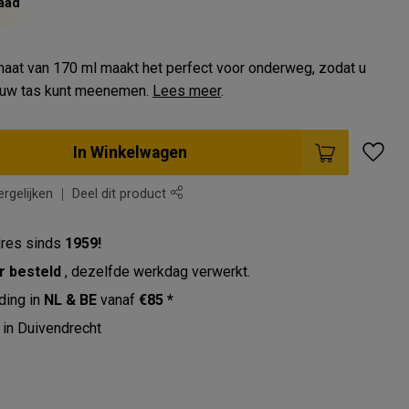
aad
aat van 170 ml maakt het perfect voor onderweg, zodat u
n uw tas kunt meenemen.
Lees meer
.
In Winkelwagen
rgelijken
Deel dit product
res sinds
1959!
r besteld
, dezelfde werkdag verwerkt.
ding in
NL & BE
vanaf
€85 *
in Duivendrecht