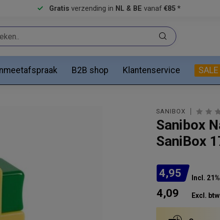
Gratis
verzending in
NL & BE
vanaf
€85 *
anmeetafspraak
B2B shop
Klantenservice
SALE
SANIBOX
Sanibox N
SaniBox 
4,95
Incl. 21
4,09
Excl. btw