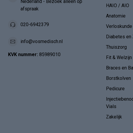
Nederland - Bezoek alléén op
HAIO / AIO
afspraak
Anatomie
020-6942379
Verloskunde
Diabetes en 
info@vosmedisch.nl
Thuiszorg
KVK nummer:
85989010
Fit & Welzijn
Braces en B
Borstkolven
Pedicure
Injectiebeno
Vials
Zakelijk