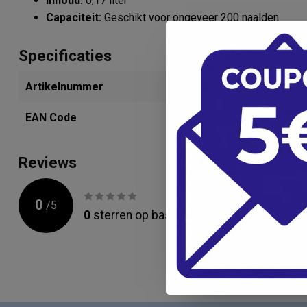
Inhoud:
0,17 liter
Capaciteit:
Geschikt voor ongeveer 200 naalden
Specificaties
Artikelnummer
280232763
EAN Code
8785281013
Reviews
0
/
5
0
sterren op basis van
0
beoordelingen