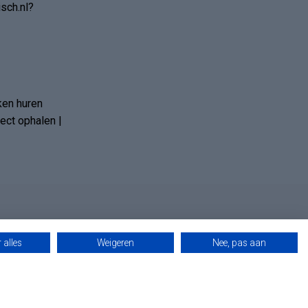
sch.nl?
ken huren
ct ophalen |
 alles
Weigeren
Nee, pas aan