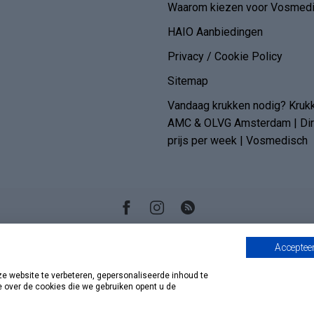
Waarom kiezen voor Vosmedi
HAIO Aanbiedingen
Privacy / Cookie Policy
Sitemap
Vandaag krukken nodig? Kruk
AMC & OLVG Amsterdam | Dire
prijs per week | Vosmedisch
Accepteer
 website te verbeteren, gepersonaliseerde inhoud te
e over de cookies die we gebruiken opent u de
© Copyright 2026 Vosmedisch.nl - A. Vos en Zoons B.V.