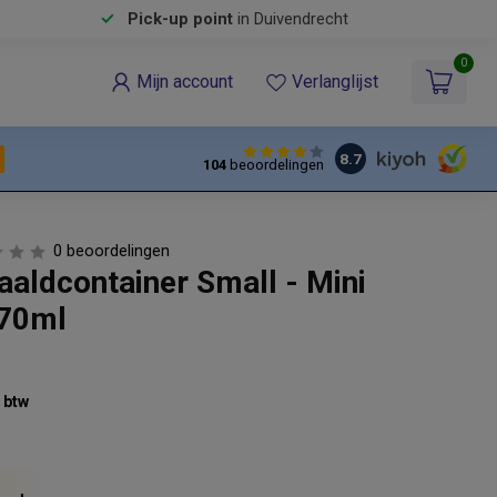
Pick-up point
in Duivendrecht
0
Mijn account
Verlanglijst
8.7
104
beoordelingen
0 beoordelingen
aaldcontainer Small - Mini
170ml
% btw