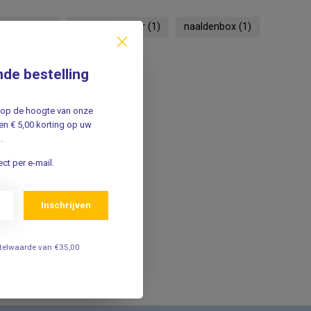
ch afval
(1)
naald container
(1)
naaldenbox
(1)
nde bestelling
jf op de hoogte van onze
n € 5,00 korting op uw
.
ct per e-mail.
Inschrijven
estelwaarde van €35,00