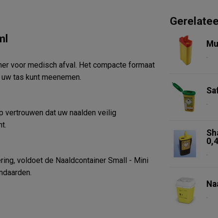
Gerelate
ml
Mu
.
ner voor medisch afval. Het compacte formaat
in uw tas kunt meenemen.
Sa
.
p vertrouwen dat uw naalden veilig
t.
Sh
0,4
.
ng, voldoet de Naaldcontainer Small - Mini
ndaarden.
Na
.