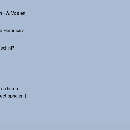
 - A. Vos en
and Homecare
sch.nl?
ken huren
ct ophalen |