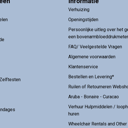
ieën
Informatie
Verhuizing
elen
Openingstijden
Persoonlijke uitleg over het g
een bovenarmbloeddrukmete
de
FAQ/ Veelgestelde Vragen
Algemene voorwaarden
Klantenservice
Bestellen en Levering*
Zelftesten
Ruilen of Retourneren Websh
Aruba - Bonaire - Curacao
Verhuur Hulpmiddelen / loop
andages
huren
Wheelchair Rentals and Othe