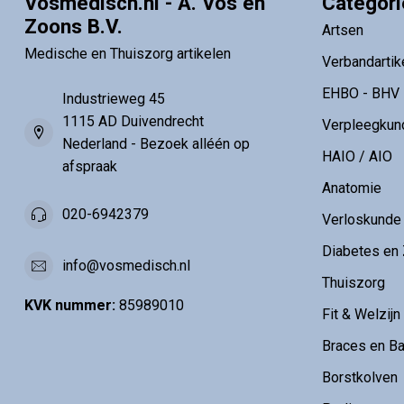
Vosmedisch.nl - A. Vos en
Categor
Zoons B.V.
Artsen
Medische en Thuiszorg artikelen
Verbandartik
EHBO - BHV
Industrieweg 45
1115 AD Duivendrecht
Verpleegkun
Nederland - Bezoek alléén op
HAIO / AIO
afspraak
Anatomie
020-6942379
Verloskunde
Diabetes en 
info@vosmedisch.nl
Thuiszorg
KVK nummer:
85989010
Fit & Welzijn
Braces en B
Borstkolven