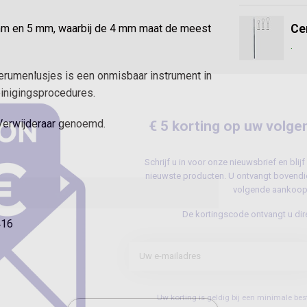
Ce
mm en 5 mm, waarbij de 4 mm maat de meest
.
Cerumenlusjes is een onmisbaar instrument in
reinigingsprocedures.
Verwijderaar genoemd.
€ 5 korting op uw volge
Schrijf u in voor onze nieuwsbrief en bli
nieuwste producten. U ontvangt bovendie
volgende aankoop
De kortingscode ontvangt u dire
416
Uw korting is geldig bij een minimale b