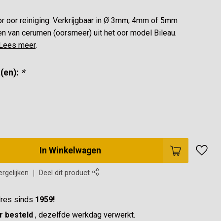
r oor reiniging. Verkrijgbaar in Ø 3mm, 4mm of 5mm
en van cerumen (oorsmeer) uit het oor model Bileau.
Lees meer
.
(en):
*
In Winkelwagen
rgelijken
Deel dit product
res sinds
1959!
r besteld
, dezelfde werkdag verwerkt.