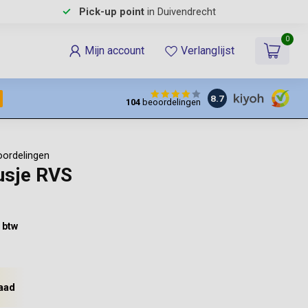
Pick-up point
in Duivendrecht
0
Mijn account
Verlanglijst
8.7
104
beoordelingen
oordelingen
usje RVS
% btw
aad