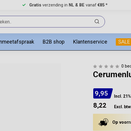
Gratis
verzending in
NL & BE
vanaf
€85 *
anmeetafspraak
B2B shop
Klantenservice
SALE
0 be
Cerumenl
9,95
Incl. 21
8,22
Excl. btw
Op voorr