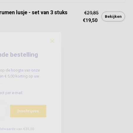
rumen lusje - set van 3 stuks
€29,85
Bekijken
€19,50
nde bestelling
jf op de hoogte van onze
n € 5,00 korting op uw
.
ct per e-mail.
Inschrijven
estelwaarde van €35,00