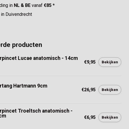
ding in
NL & BE
vanaf
€85 *
in Duivendrecht
erde producten
rpincet Lucae anatomisch - 14cm
€9,95
Bekijken
rtang Hartmann 9cm
€26,95
Bekijken
rpincet Troeltsch anatomisch -
cm
€6,95
Bekijken