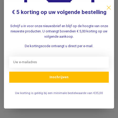
Specificaties
€ 5 korting op uw volgende bestelling
Reviews
Schrijf u in voor onze nieuwsbrief en blijf op de hoogte van onze
nieuwste producten. U ontvangt bovendien € 5,00 korting op uw
Gerelateerde producten
volgende aankoop.
HEINE
De kortingscode ontvangt u direct per e-mail.
Heine Heine Oplaadbare
batterij 3,6V (NiMH) voor
BETA handvat - Was
€94,15
voorheen batterij X-
02.99.380 of X-002.99.382
.
Inschrijven
HEINE
Uw korting is geldig bij een minimale bestelwaarde van €35,00
Heine HEINE Oplaadbare
€107,00
batterij 3,5 V Li-ion L
.