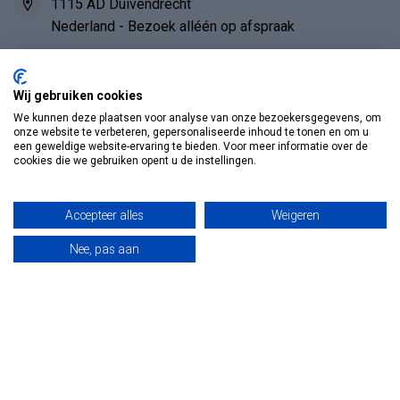
1115 AD Duivendrecht
Nederland - Bezoek alléén op afspraak
020-6942379
Wij gebruiken cookies
We kunnen deze plaatsen voor analyse van onze bezoekersgegevens, om
info@vosmedisch.nl
onze website te verbeteren, gepersonaliseerde inhoud te tonen en om u
een geweldige website-ervaring te bieden. Voor meer informatie over de
cookies die we gebruiken opent u de instellingen.
KVK nummer:
85989010
Categorieën
Accepteer alles
Weigeren
Nee, pas aan
Informatie
Mijn account