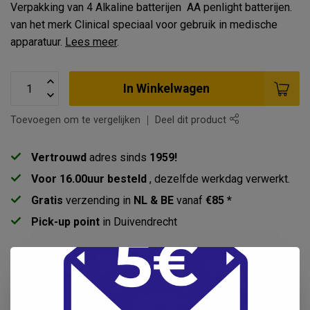
Verpakking van 4 Alkaline batterijen AA penlight batterijen.
van het merk Clinical speciaal voor gebruik in medische
apparatuur.
Lees meer
.
In Winkelwagen
Toevoegen om te vergelijken
Deel dit product
Vertrouwd
adres sinds
1959!
Voor 16.00uur besteld
, dezelfde werkdag verwerkt.
Gratis
verzending in
NL & BE
vanaf
€85 *
Pick-up point
in Duivendrecht
Productomschrijving