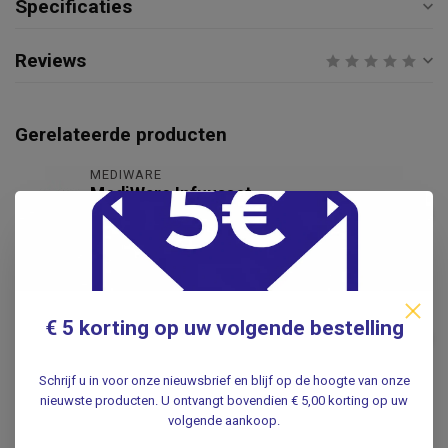
Specificaties
Reviews
Gerelateerde producten
MEDIWARE
MediWare Infuusset -
Compleet incl. 2 Naalden en 2
€8,95
Infuuspleisters
.
BD
€ 5 korting op uw volgende bestelling
BD Venflon Pro Safety
€1,95
infuusnaald Blauw 22G
.
Schrijf u in voor onze nieuwsbrief en blijf op de hoogte van onze
nieuwste producten. U ontvangt bovendien € 5,00 korting op uw
volgende aankoop.
HARTMANN
Hartmann Cosmopor IV