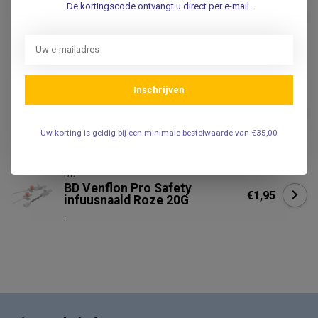
De kortingscode ontvangt u direct per e-mail.
Infuuspleister -
€4,95
fixatiepleisters 6x8cm - per 10
stuks
.
Inschrijven
MEDIWARE
MediWare Infuusset -
€2,95
Servodrop IG
Uw korting is geldig bij een minimale bestelwaarde van €35,00
.
BD
BD Venflon Pro Safety
€1,95
infuusnaald Roze 20G
.