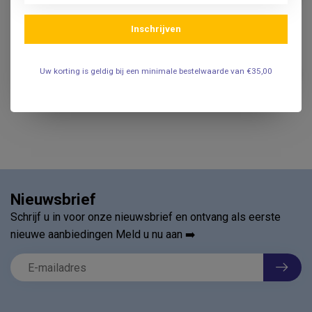
.
Inschrijven
CRYOALFA
€37,95
CryoAlfa Cryoalfa PERFECT
Uw korting is geldig bij een minimale bestelwaarde van €35,00
16G N2O cartridge
€29,50
.
Nieuwsbrief
Schrijf u in voor onze nieuwsbrief en ontvang als eerste
nieuwe aanbiedingen Meld u nu aan ➡️