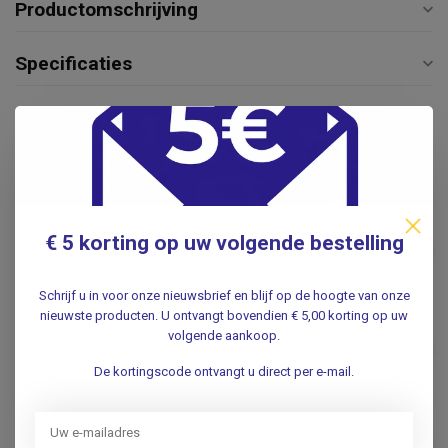
Productomschrijving
Specificaties
Reviews
Gerelateerde producten
Zilvernitraat sticks 75% 10
€ 5 korting op uw volgende bestelling
stuks
€15,95
.
Schrijf u in voor onze nieuwsbrief en blijf op de hoogte van onze
nieuwste producten. U ontvangt bovendien € 5,00 korting op uw
AVOCA
volgende aankoop.
Avoca Zilvernitraat stift 40%
€8,95
.
De kortingscode ontvangt u direct per e-mail.
Histofreezer Small 2mm
(2x80ml)
€66,50