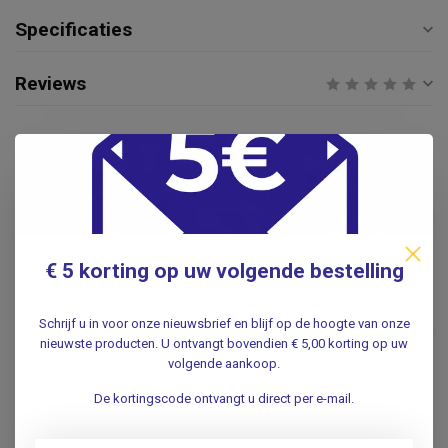
Specificaties
Reviews
Gerelateerde producten
Omnistrips wondhechtstrips
3mmx76mm (10x5 strips)
€5,95
.
€ 5 korting op uw volgende bestelling
HARTMANN
Hartmann Omnistrips
Schrijf u in voor onze nieuwsbrief en blijf op de hoogte van onze
wondhechtstrips 6mmx38mm
€5,95
nieuwste producten. U ontvangt bovendien € 5,00 korting op uw
(10x3 strips)
volgende aankoop.
.
De kortingscode ontvangt u direct per e-mail.
BD
BD BD Vacutainer Eclipse