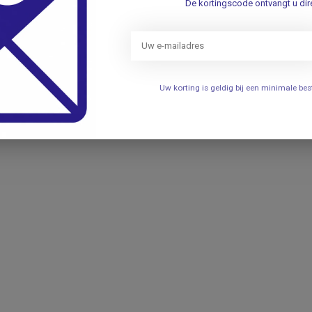
De kortingscode ontvangt u dire
eel gebruik)
Uw korting is geldig bij een minimale b