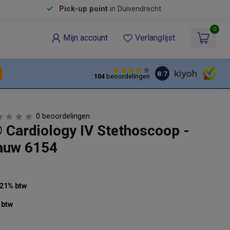
Pick-up point
in Duivendrecht
0
Mijn account
Verlanglijst
8.7
104
beoordelingen
0 beoordelingen
 Cardiology IV Stethoscoop -
auw 6154
. 21% btw
 btw