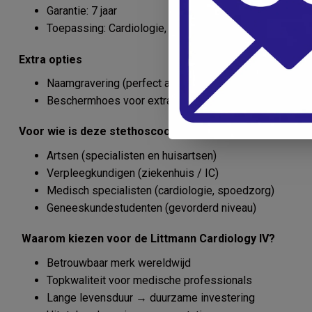
Garantie: 7 jaar
Toepassing: Cardiologie, ICU, algemene diagnostiek
Extra opties
Naamgravering (perfect als cadeau of voor profession
Beschermhoes voor extra levensduur
Voor wie is deze stethoscoop geschikt?
Artsen (specialisten en huisartsen)
Verpleegkundigen (ziekenhuis / IC)
Medisch specialisten (cardiologie, spoedzorg)
Geneeskundestudenten (gevorderd niveau)
Waarom kiezen voor de Littmann Cardiology IV?
Betrouwbaar merk wereldwijd
Topkwaliteit voor medische professionals
Lange levensduur → duurzame investering