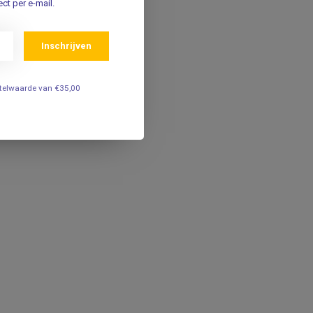
ct per e-mail.
Inschrijven
estelwaarde van €35,00