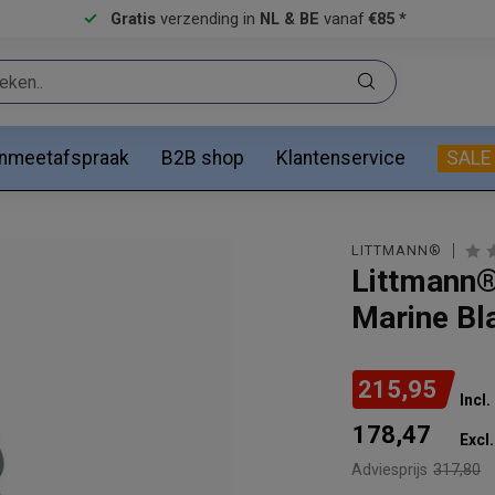
Gratis
verzending in
NL & BE
vanaf
€85 *
anmeetafspraak
B2B shop
Klantenservice
SALE
LITTMANN®
Littmann®
Marine Bl
215,95
Incl
178,47
Excl.
Adviesprijs
317,80