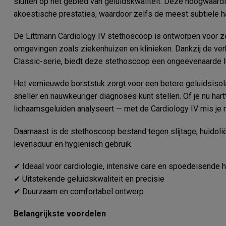
sluiten op het gebied van geluidskwaliteit. Deze hoogwaar
akoestische prestaties, waardoor zelfs de meest subtiele har
De Littmann Cardiology IV stethoscoop is ontworpen voor z
omgevingen zoals ziekenhuizen en klinieken. Dankzij de ver
Classic-serie, biedt deze stethoscoop een ongeëvenaarde lu
Het vernieuwde borststuk zorgt voor een betere geluidsisol
sneller en nauwkeuriger diagnoses kunt stellen. Of je nu har
lichaamsgeluiden analyseert — met de Cardiology IV mis je n
Daarnaast is de stethoscoop bestand tegen slijtage, huidolië
levensduur en hygiënisch gebruik.
✔ Ideaal voor cardiologie, intensive care en spoedeisende h
✔ Uitstekende geluidskwaliteit en precisie
✔ Duurzaam en comfortabel ontwerp
Belangrijkste voordelen