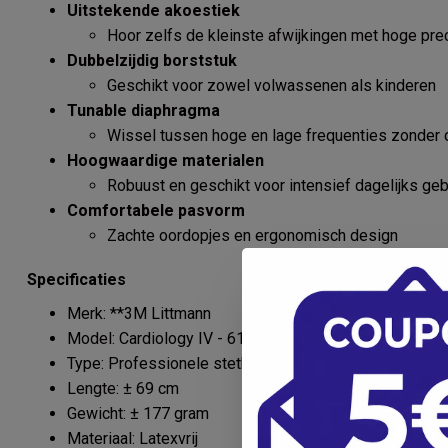
Uitstekende akoestiek
Hoor zelfs de kleinste afwijkingen met hoge pre
Dubbelzijdig borststuk
Geschikt voor zowel volwassenen als kinderen
Tunable diaphragma
Wissel tussen hoge en lage frequenties zonder 
Hoogwaardige materialen
Robuust en geschikt voor intensief dagelijks geb
Comfortabele pasvorm
Zachte oordopjes en ergonomisch design
Specificaties
Merk: **3M Littmann
Model: Cardiology IV - 6154
Type: Professionele stethoscoop
Lengte: ± 69 cm
Gewicht: ± 177 gram
Materiaal: Latexvrij