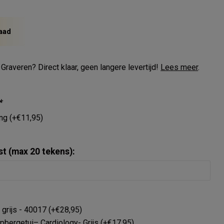
aad
 Graveren? Direct klaar, geen langere levertijd!
Lees meer
.
*
ing (+€11,95)
st (max 20 tekens):
, grijs - 40017 (+€28,95)
pbergetui– Cardiology- Grijs (+€17,95)