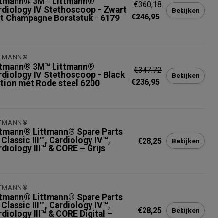
ttmann® 3M™ Littmann®
€360,18
rdiology IV Stethoscoop - Zwart
Bekijken
€246,95
t Champagne Borststuk - 6179
TTMANN®
ttmann® 3M™ Littmann®
€347,72
rdiology IV Stethoscoop - Black
Bekijken
€236,95
ition met Rode steel 6200
TTMANN®
ttmann® Littmann® Spare Parts
 Classic III™, Cardiology IV™,
€28,25
Bekijken
diology III™ & CORE – Grijs
TTMANN®
ttmann® Littmann® Spare Parts
 Classic III™, Cardiology IV™,
€28,25
Bekijken
diology III™ & CORE Digital –