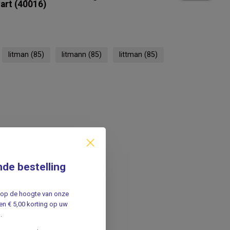
art (40016)
litman
(85)
litmann
(85)
littman
(85)
nde bestelling
jf op de hoogte van onze
n € 5,00 korting op uw
.