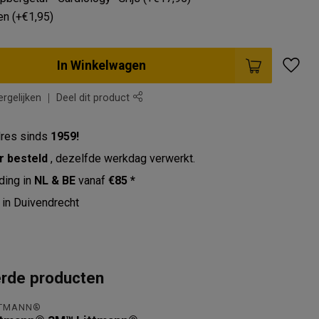
en (+€1,95)
In Winkelwagen
rgelijken
Deel dit product
res sinds
1959!
r besteld
, dezelfde werkdag verwerkt.
ding in
NL & BE
vanaf
€85 *
in Duivendrecht
erde producten
TTMANN®