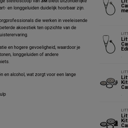
dige stethoscoop van
3M
biedt uitzonderlijke
Li
Ca
t- en longgeluiden duidelijk hoorbaar zijn.
me
.
orgprofessionals die werken in veeleisende
beterde akoestiek ten opzichte van de
LI
isterervaring.
Li
Ca
atie en hogere gevoeligheid, waardoor je
Ed
ttonen, longgeluiden of andere
.
iets.
LI
n en alcohol, wat zorgt voor een lange
Li
Kit
Car
ulp
.
LI
Li
Kit
Car