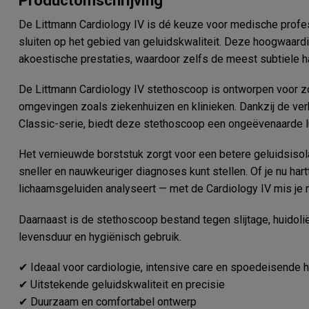
Productomschrijving
De Littmann Cardiology IV is dé keuze voor medische prof
sluiten op het gebied van geluidskwaliteit. Deze hoogwaar
akoestische prestaties, waardoor zelfs de meest subtiele har
De Littmann Cardiology IV stethoscoop is ontworpen voor z
omgevingen zoals ziekenhuizen en klinieken. Dankzij de ver
Classic-serie, biedt deze stethoscoop een ongeëvenaarde lu
Het vernieuwde borststuk zorgt voor een betere geluidsisol
sneller en nauwkeuriger diagnoses kunt stellen. Of je nu har
lichaamsgeluiden analyseert — met de Cardiology IV mis je n
Daarnaast is de stethoscoop bestand tegen slijtage, huidolië
levensduur en hygiënisch gebruik.
✔ Ideaal voor cardiologie, intensive care en spoedeisende h
✔ Uitstekende geluidskwaliteit en precisie
✔ Duurzaam en comfortabel ontwerp