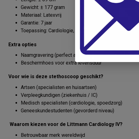
Gewicht: ± 177 gram
Materiaal: Latexvrij
Garantie: 7 jaar
Toepassing: Cardiologie, ICU, algemene diagnostiek
Extra opties
Naamgravering (perfect als cadeau of voor profession
Beschermhoes voor extra levensduur
Voor wie is deze stethoscoop geschikt?
Artsen (specialisten en huisartsen)
Verpleegkundigen (ziekenhuis / IC)
Medisch specialisten (cardiologie, spoedzorg)
Geneeskundestudenten (gevorderd niveau)
Waarom kiezen voor de Littmann Cardiology IV?
Betrouwbaar merk wereldwijd