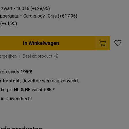
, zwart - 40016 (+€28,95)
pbergetui– Cardiology- Grijs (+€17,95)
(+€1,95)
In Winkelwagen
rgelijken
Deel dit product
res sinds
1959!
r besteld
, dezelfde werkdag verwerkt.
ding in
NL & BE
vanaf
€85 *
in Duivendrecht