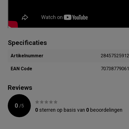
Specificaties
Artikelnummer
2845752591
EAN Code
7073877906
Reviews
0
/
5
0
sterren op basis van
0
beoordelingen