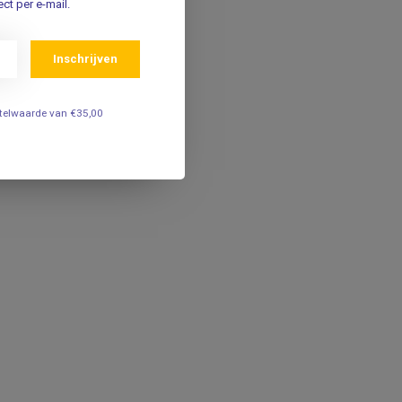
ct per e-mail.
Inschrijven
estelwaarde van €35,00