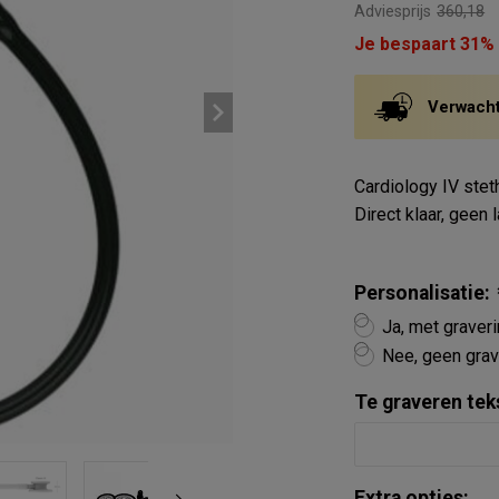
Adviesprijs
360,18
Je bespaart 31%
Verwachte
Cardiology IV stet
Direct klaar, geen 
Personalisatie:
Ja, met graver
Nee, geen grav
Te graveren tek
Extra opties: