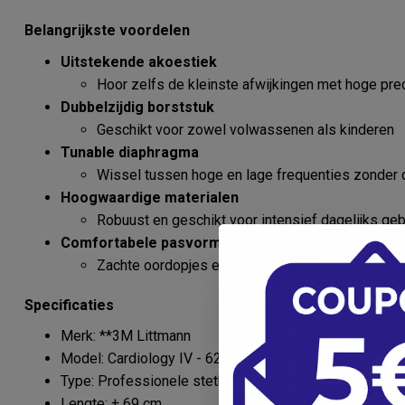
Belangrijkste voordelen
Uitstekende akoestiek
Hoor zelfs de kleinste afwijkingen met hoge pre
Dubbelzijdig borststuk
Geschikt voor zowel volwassenen als kinderen
Tunable diaphragma
Wissel tussen hoge en lage frequenties zonder 
Hoogwaardige materialen
Robuust en geschikt voor intensief dagelijks geb
Comfortabele pasvorm
Zachte oordopjes en ergonomisch design
Specificaties
Merk: **3M Littmann
Model: Cardiology IV - 6232
Type: Professionele stethoscoop
Lengte: ± 69 cm