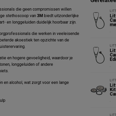
Gerelate
essionals die geen compromissen willen
LI
dige stethoscoop van
3M
biedt uitzonderlijke
Li
Ca
t- en longgeluiden duidelijk hoorbaar zijn.
me
.
orgprofessionals die werken in veeleisende
beterde akoestiek ten opzichte van de
LI
isterervaring.
Li
Ca
atie en hogere gevoeligheid, waardoor je
Ed
ttonen, longgeluiden of andere
.
iets.
LI
n en alcohol, wat zorgt voor een lange
Li
Kit
Car
ulp
.
LI