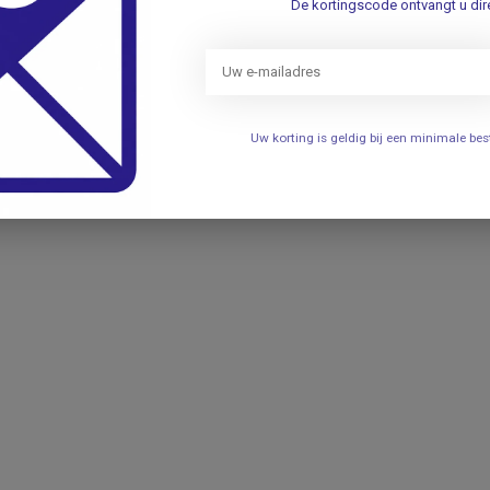
De kortingscode ontvangt u dire
Uw korting is geldig bij een minimale b
eel gebruik)