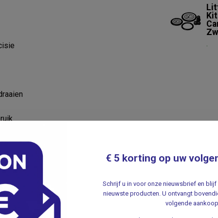
Li
Kit
Car
Zw
.
cisie
draaien
ruik
€ 5 korting op uw volge
Schrijf u in voor onze nieuwsbrief en bli
nieuwste producten. U ontvangt bovendie
volgende aankoop