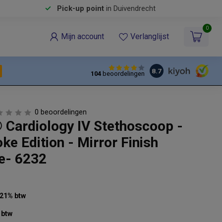
Pick-up point
in Duivendrecht
0
Mijn account
Verlanglijst
8.7
104
beoordelingen
0 beoordelingen
 Cardiology IV Stethoscoop -
e Edition - Mirror Finish
e- 6232
. 21% btw
 btw