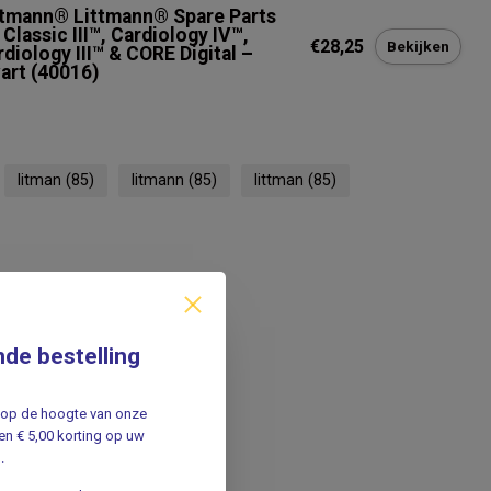
ttmann® Littmann® Spare Parts
 Classic III™, Cardiology IV™,
€28,25
Bekijken
diology III™ & CORE Digital –
art (40016)
litman
(85)
litmann
(85)
littman
(85)
nde bestelling
jf op de hoogte van onze
n € 5,00 korting op uw
.