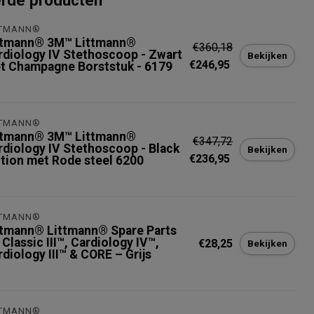
erde producten
TTMANN®
ttmann® 3M™ Littmann®
€360,18
rdiology IV Stethoscoop - Zwart
Bekijken
€246,95
t Champagne Borststuk - 6179
TTMANN®
ttmann® 3M™ Littmann®
€347,72
rdiology IV Stethoscoop - Black
Bekijken
€236,95
ition met Rode steel 6200
TTMANN®
ttmann® Littmann® Spare Parts
 Classic III™, Cardiology IV™,
€28,25
Bekijken
diology III™ & CORE – Grijs
TTMANN®