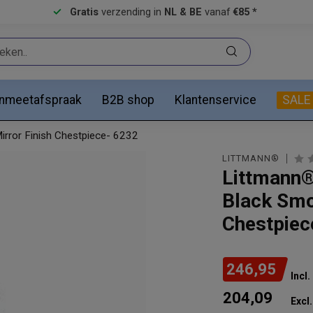
Gratis
verzending in
NL & BE
vanaf
€85 *
anmeetafspraak
B2B shop
Klantenservice
SALE
irror Finish Chestpiece- 6232
LITTMANN®
Littmann®
Black Smok
Chestpiec
246,95
Incl
204,09
Excl.