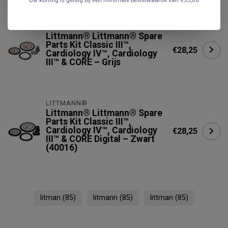
LITTMANN®
Littmann® Littmann® Spare
Parts Kit Classic III™,
€28,25
Cardiology IV™, Cardiology
III™ & CORE – Grijs
.
LITTMANN®
Littmann® Littmann® Spare
Parts Kit Classic III™,
Cardiology IV™, Cardiology
€28,25
III™ & CORE Digital – Zwart
(40016)
.
litman
(85)
litmann
(85)
littman
(85)