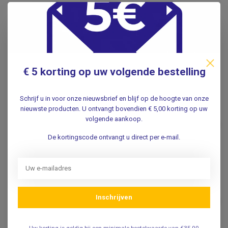
Specificaties
Reviews
€ 5 korting op uw volgende bestelling
Gerelateerde producten
Schrijf u in voor onze nieuwsbrief en blijf op de hoogte van onze
LITTMANN®
nieuwste producten. U ontvangt bovendien € 5,00 korting op uw
Littmann® 3M™ Littmann®
€360,18
Cardiology IV Stethoscoop
volgende aankoop.
- Zwart met Champagne
€246,95
Borststuk - 6179
De kortingscode ontvangt u direct per e-mail.
.
LITTMANN®
Littmann® 3M™ Littmann®
€347,72
Cardiology IV Stethoscoop
Inschrijven
- Black Edition met Rode
€236,95
steel 6200
.
Uw korting is geldig bij een minimale bestelwaarde van €35,00