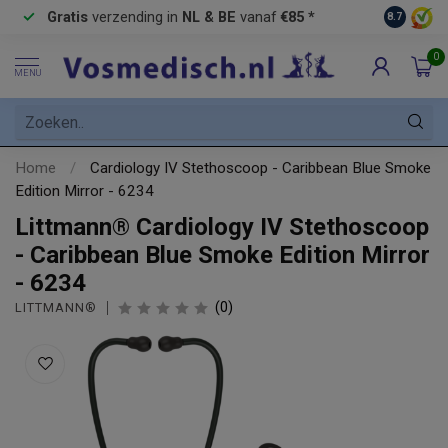
Gratis
verzending in
NL & BE
vanaf
€85 *
Pick-up 
8.7
0
MENU
Home
/
Cardiology IV Stethoscoop - Caribbean Blue Smoke
Edition Mirror - 6234
Littmann® Cardiology IV Stethoscoop
- Caribbean Blue Smoke Edition Mirror
- 6234
(0)
LITTMANN®