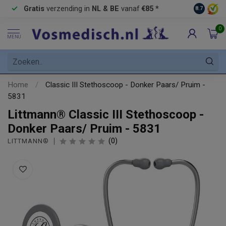
Gratis
verzending in
NL & BE
vanaf
€85 *
Pick-up 
8.7
0
MENU
Home
/
Classic III Stethoscoop - Donker Paars/ Pruim -
5831
Littmann® Classic III Stethoscoop -
Donker Paars/ Pruim - 5831
(0)
LITTMANN®