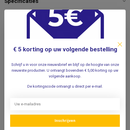
Specificaties
Reviews
Gerelateerde producten
€ 5 korting op uw volgende bestelling
LITTMANN®
Littmann® Littmann
€169,50
Classic III Stethoscoop -
Schrijf u in voor onze nieuwsbrief en blijf op de hoogte van onze
Chocolade Bruin Copper
€129,95
Finish - 5809
nieuwste producten. U ontvangt bovendien € 5,00 korting op uw
volgende aankoop.
.
De kortingscode ontvangt u direct per e-mail.
LITTMANN®
Littmann® Littmann
€154,54
Classic III Stethoscoop -
€117,95
Zwart - 5620
.
Inschrijven