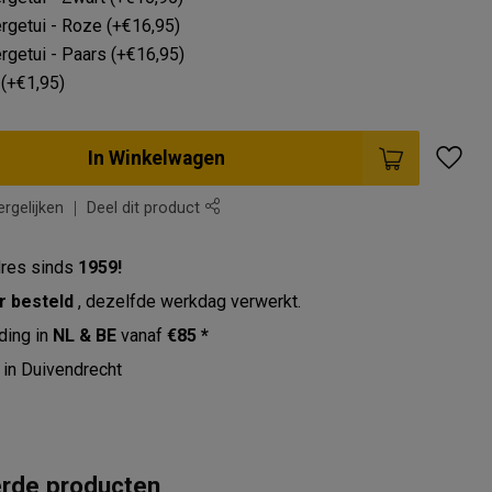
getui - Roze (+€16,95)
getui - Paars (+€16,95)
(+€1,95)
In Winkelwagen
rgelijken
Deel dit product
res sinds
1959!
r besteld
, dezelfde werkdag verwerkt.
ding in
NL & BE
vanaf
€85 *
in Duivendrecht
erde producten