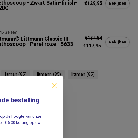
ethoscoop - Zwart Satin-finish-
€129,95
Bekijken
20C
TTMANN®
€154,54
ttmann® Littmann Classic III
Bekijken
ethoscoop - Parel roze - 5633
€117,95
litman
(85)
litmann
(85)
littman
(85)
nde bestelling
jf op de hoogte van onze
n € 5,00 korting op uw
.