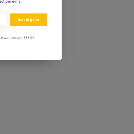
ct per e-mail.
Inschrijven
estelwaarde van €35,00