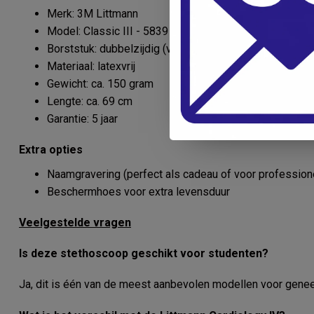
Merk: 3M Littmann
Model: Classic III - 5839
Borststuk: dubbelzijdig (volwassenen & pediatrisch)
Materiaal: latexvrij
Gewicht: ca. 150 gram
Lengte: ca. 69 cm
Garantie: 5 jaar
Extra opties
Naamgravering (perfect als cadeau of voor profession
Beschermhoes voor extra levensduur
Veelgestelde vragen
Is deze stethoscoop geschikt voor studenten?
Ja, dit is één van de meest aanbevolen modellen voor gen