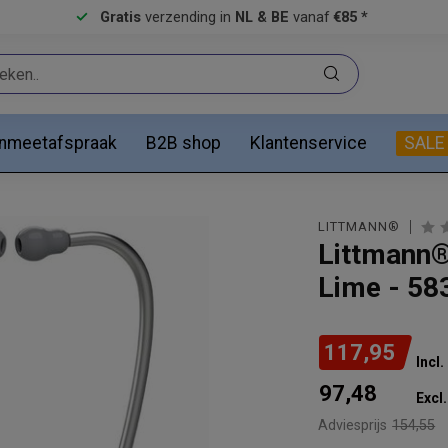
Gratis
verzending in
NL & BE
vanaf
€85 *
anmeetafspraak
B2B shop
Klantenservice
SALE
LITTMANN®
Littmann®
Lime - 58
117,95
Incl
97,48
Excl.
Adviesprijs
154,55