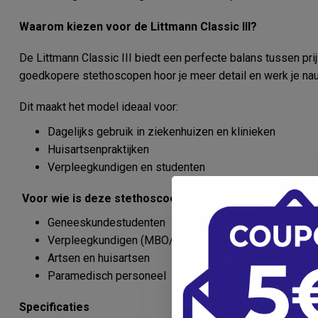
Waarom kiezen voor de Littmann Classic III?
De Littmann Classic III biedt een perfecte balans tussen prij
goedkopere stethoscopen hoor je meer detail en werk je na
Dit maakt het model ideaal voor:
Dagelijks gebruik in ziekenhuizen en klinieken
Huisartsenpraktijken
Verpleegkundigen en studenten
Voor wie is deze stethoscoop geschikt?
Geneeskundestudenten
Verpleegkundigen (MBO/HBO)
Artsen en huisartsen
Paramedisch personeel
Specificaties