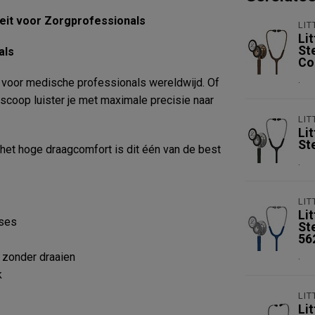
teit voor Zorgprofessionals
LI
Li
St
als
Co
.
 voor medische professionals wereldwijd. Of
oscoop luister je met maximale precisie naar
LI
Li
St
het hoge draagcomfort is dit één van de best
.
LI
Li
oses
St
56
.
 zonder draaien
k
LI
Li