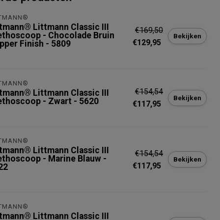
TTMANN®
ttmann® Littmann Classic III
€169,50
ethoscoop - Chocolade Bruin
Bekijken
€129,95
pper Finish - 5809
TTMANN®
€154,54
ttmann® Littmann Classic III
Bekijken
ethoscoop - Zwart - 5620
€117,95
TTMANN®
ttmann® Littmann Classic III
€154,54
ethoscoop - Marine Blauw -
Bekijken
€117,95
22
TTMANN®
ttmann® Littmann Classic III