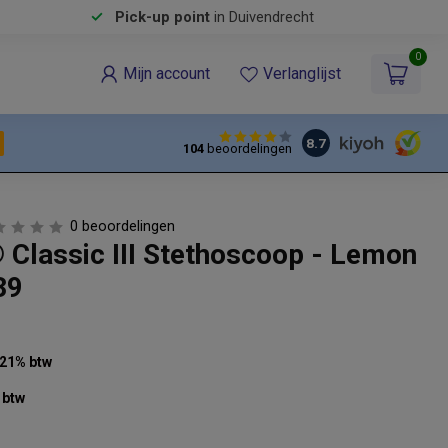
Pick-up point
in Duivendrecht
0
Mijn account
Verlanglijst
8.7
104
beoordelingen
0 beoordelingen
 Classic III Stethoscoop - Lemon
39
. 21% btw
 btw