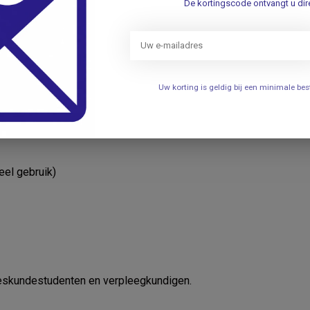
De kortingscode ontvangt u dire
Uw korting is geldig bij een minimale b
eel gebruik)
eeskundestudenten en verpleegkundigen.