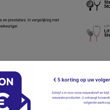
St
56
.
s en prestaties. In vergelijking met
uwkeuriger.
LI
Li
St
.
€ 5 korting op uw volge
Schrijf u in voor onze nieuwsbrief en bli
nieuwste producten. U ontvangt bovendie
volgende aankoop