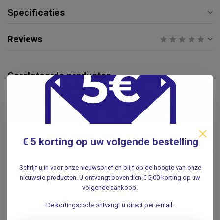
Specificaties
Reviews
Gerelateerde producten
Nageltang met dubbele
overbrenging
€39,95
.
€ 5 korting op uw volgende bestelling
Kopknip nageltang
€29,50
.
Schrijf u in voor onze nieuwsbrief en blijf op de hoogte van onze
nieuwste producten. U ontvangt bovendien € 5,00 korting op uw
volgende aankoop.
EASI-GRIP®
Easi-Grip® Teennagelschaar
€22,95
De kortingscode ontvangt u direct per e-mail.
op lange steel
.