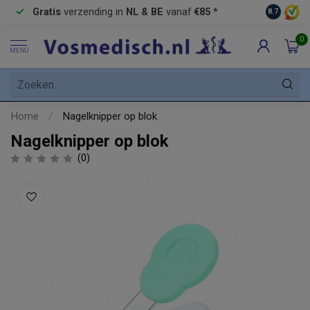
Gratis
verzending in
NL & BE
vanaf
€85 *
Pick-up 
8.7
0
MENU
Home
/
Nagelknipper op blok
Nagelknipper op blok
(0)