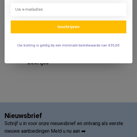
Nagelsplijttang
€24,95
.
Inschrijven
Uw korting is geldig bij een minimale bestelwaarde van €35,00
ZEPF
Zepf Nagelboor "OK"
kwaliteit - Compleet met 3
€81,95
boortjes
.
Nieuwsbrief
Schrijf u in voor onze nieuwsbrief en ontvang als eerste
nieuwe aanbiedingen Meld u nu aan ➡️