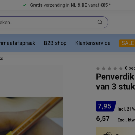
Gratis
verzending in
NL & BE
vanaf
€85 *
anmeetafspraak
B2B shop
Klantenservice
SALE
ks
0 be
Penverdik
van 3 stu
7,95
Incl. 21
6,57
Excl. btw