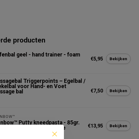
erde producten
fenbal geel - hand trainer - foam
€5,95
Bekijken
ssagebal Triggerpoints – Egelbal /
ekelbal voor Hand- en Voet
€7,50
Bekijken
ssage bal
INBOW™
inbow™ Putty kneedpasta - 85gr.
€13,95
Bekijken
eedklei voor hand therapie