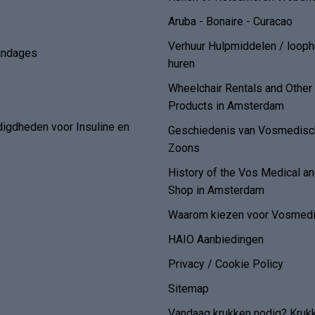
Aruba - Bonaire - Curacao
Verhuur Hulpmiddelen / loop
andages
huren
Wheelchair Rentals and Othe
Products in Amsterdam
digdheden voor Insuline en
Geschiedenis van Vosmedisch
Zoons
History of the Vos Medical 
Shop in Amsterdam
Waarom kiezen voor Vosmedi
HAIO Aanbiedingen
Privacy / Cookie Policy
Sitemap
Vandaag krukken nodig? Kruk