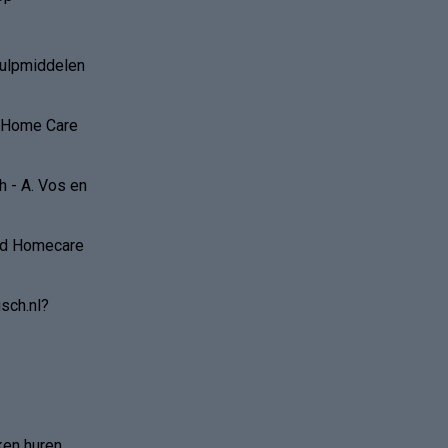
hulpmiddelen
r Home Care
 - A. Vos en
and Homecare
sch.nl?
ken huren