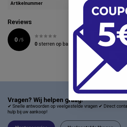
Artikelnummer
298606156
Reviews
0
/
5
0
sterren op basis van
0
beoordelingen
Vragen? Wij helpen graag!
✔ Snelle antwoorden op veelgestelde vragen ✔ Direct contac
hulp bij uw aankoop!