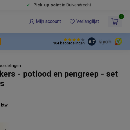
Pick-up point
in Duivendrecht
0
Mijn account
Verlanglijst
8.7
104
beoordelingen
oordelingen
kers - potlood en pengreep - set
ks
% btw