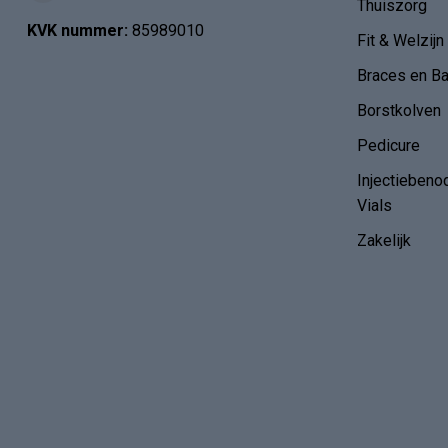
Thuiszorg
KVK nummer:
85989010
Fit & Welzijn
Braces en B
Borstkolven
Pedicure
Injectiebeno
Vials
Zakelijk