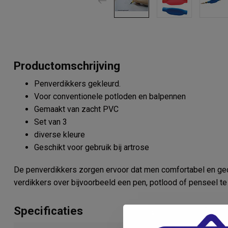
Productomschrijving
Penverdikkers gekleurd.
Voor conventionele potloden en balpennen
Gemaakt van zacht PVC
Set van 3
diverse kleure
Geschikt voor gebruik bij artrose
De penverdikkers zorgen ervoor dat men comfortabel en gec
verdikkers over bijvoorbeeld een pen, potlood of penseel te
Specificaties