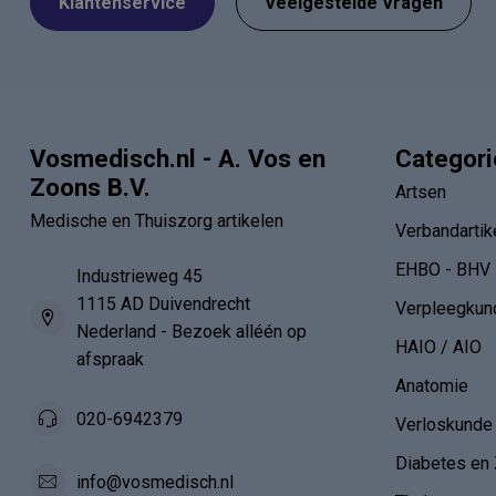
Klantenservice
Veelgestelde Vragen
Vosmedisch.nl - A. Vos en
Categor
Zoons B.V.
Artsen
Medische en Thuiszorg artikelen
Verbandartik
EHBO - BHV
Industrieweg 45
1115 AD Duivendrecht
Verpleegkun
Nederland - Bezoek alléén op
HAIO / AIO
afspraak
Anatomie
020-6942379
Verloskunde
Diabetes en 
info@vosmedisch.nl