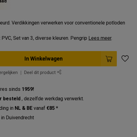
aad
leurd. Verdikkingen verwerken voor conventionele potloden
 PVC, Set van 3, diverse kleuren. Pengrip
Lees meer
.
In Winkelwagen
rgelijken
Deel dit product
res sinds
1959!
r besteld
, dezelfde werkdag verwerkt.
ding in
NL & BE
vanaf
€85 *
in Duivendrecht