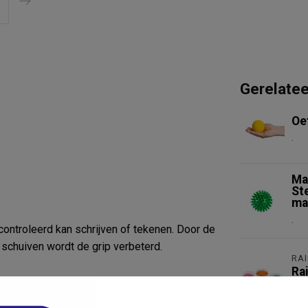
Gerelate
Oe
.
Ma
St
ma
.
ontroleerd kan schrijven of tekenen. Door de
 schuiven wordt de grip verbeterd.
RA
Ra
kn
.