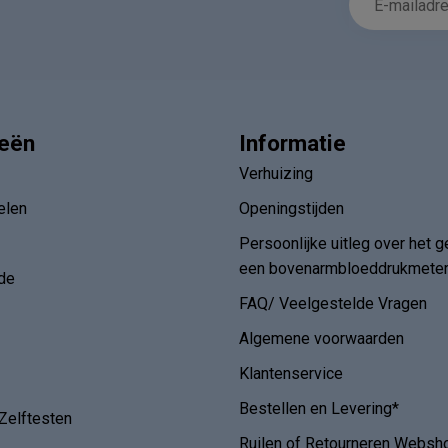
ieën
Informatie
Verhuizing
elen
Openingstijden
Persoonlijke uitleg over het g
een bovenarmbloeddrukmete
de
FAQ/ Veelgestelde Vragen
Algemene voorwaarden
Klantenservice
Bestellen en Levering*
Zelftesten
Ruilen of Retourneren Websh