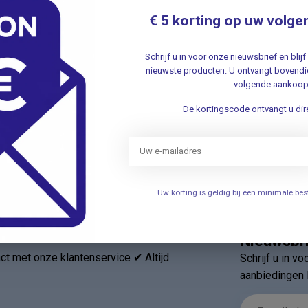
€ 5 korting op uw volge
Eg
.
Schrijf u in voor onze nieuwsbrief en bli
nieuwste producten. U ontvangt bovendie
volgende aankoop
Ge
Je beoordeling toevoegen
vi
De kortingscode ontvangt u dire
.
Uw korting is geldig bij een minimale b
Nieuwsbr
t met onze klantenservice ✔ Altijd
Schrijf u in v
aanbiedingen 