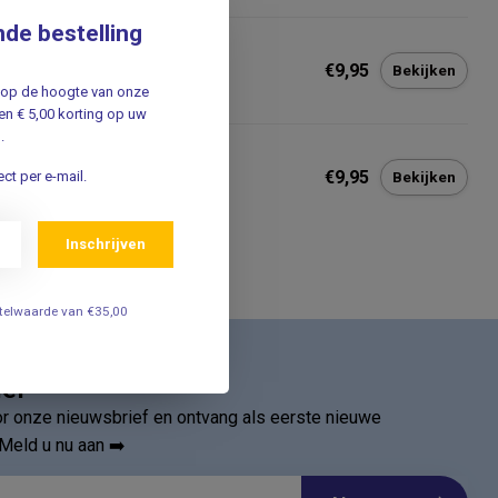
nde bestelling
gsercizer handtrainer
€9,95
Bekijken
jf op de hoogte van onze
n € 5,00 korting op uw
.
lbal voor hand en
ngeroefeningen
€9,95
ct per e-mail.
Bekijken
Inschrijven
estelwaarde van €35,00
ief
oor onze nieuwsbrief en ontvang als eerste nieuwe
Meld u nu aan ➡️