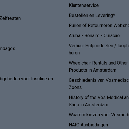
een bovenarmbloeddrukmete
de
FAQ/ Veelgestelde Vragen
Algemene voorwaarden
Klantenservice
Bestellen en Levering*
Zelftesten
Ruilen of Retourneren Websh
Aruba - Bonaire - Curacao
Verhuur Hulpmiddelen / loop
andages
huren
Wheelchair Rentals and Othe
Products in Amsterdam
digdheden voor Insuline en
Geschiedenis van Vosmedisch
Zoons