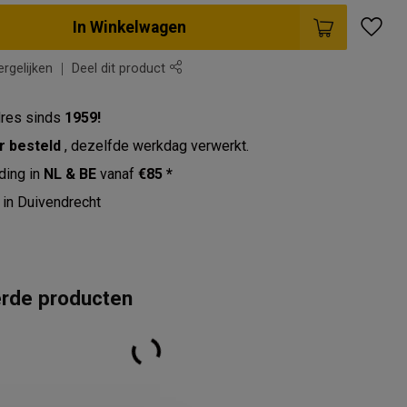
In Winkelwagen
rgelijken
Deel dit product
res sinds
1959!
r besteld
, dezelfde werkdag verwerkt.
ding in
NL & BE
vanaf
€85 *
in Duivendrecht
erde producten
flexhamer VosMed Color
€19,95
Bekijken