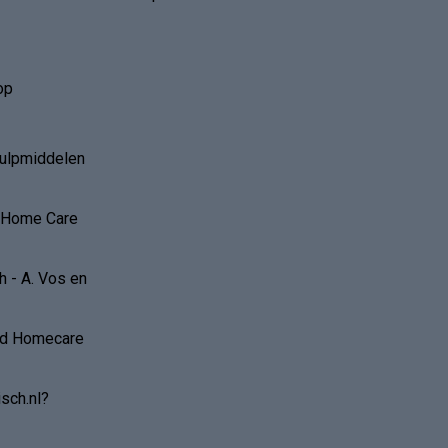
r
Mijn verlanglijst
Vergelijk
Alle producten
op
hulpmiddelen
r Home Care
 - A. Vos en