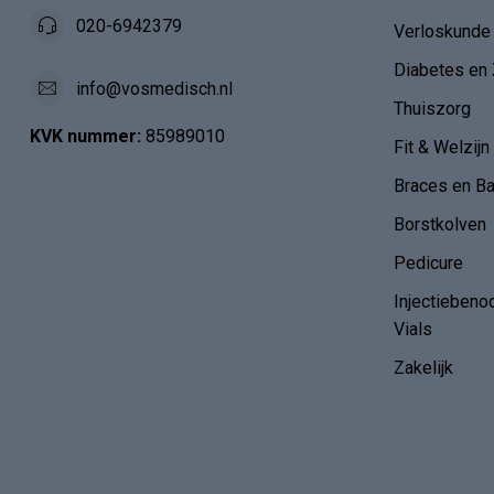
Industrieweg 45
1115 AD Duivendrecht
Verpleegkun
Nederland - Bezoek alléén op
HAIO / AIO
afspraak
Anatomie
020-6942379
Verloskunde
Diabetes en 
info@vosmedisch.nl
Thuiszorg
KVK nummer:
85989010
Fit & Welzijn
Braces en B
Borstkolven
Pedicure
Injectiebeno
Vials
Zakelijk