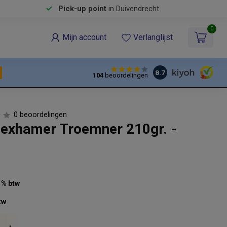
Pick-up point
in Duivendrecht
0
Mijn account
Verlanglijst
8.7
104
beoordelingen
0 beoordelingen
exhamer Troemner 210gr. -
21% btw
tw