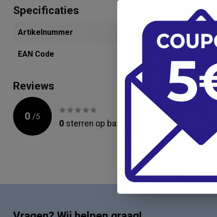
Specificaties
Artikelnummer
283870095
EAN Code
4030155005
Reviews
0
/
5
0
sterren op basis van
0
beoordelingen