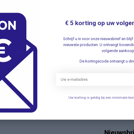
Re
.
€ 5 korting op uw volge
Re
816
ed
Schrijf u in voor onze nieuwsbrief en bli
nieuwste producten. U ontvangt bovendie
.
volgende aankoop
De kortingscode ontvangt u dire
SAT
Sa
Je beoordeling toevoegen
- 
du
Nie
Uw korting is geldig bij een minimale b
Re
.