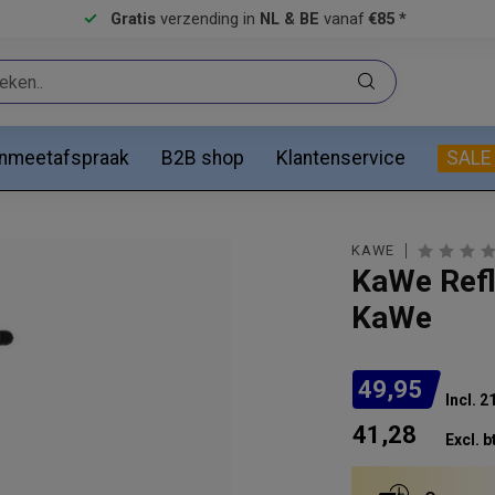
Gratis
verzending in
NL & BE
vanaf
€85 *
anmeetafspraak
B2B shop
Klantenservice
SALE
KAWE
KaWe Refl
KaWe
49,95
Incl. 
41,28
Excl. b