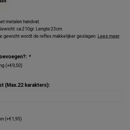
aad
t metalen handvat.
Gewicht: ca.210gr. Lengte:23cm
e gewicht wordt de reflex makkelijker geslagen.
Lees meer
.
 toevoegen?:
*
ing (+€9,50)
st (Max.22 karakters):
en (+€1,95)