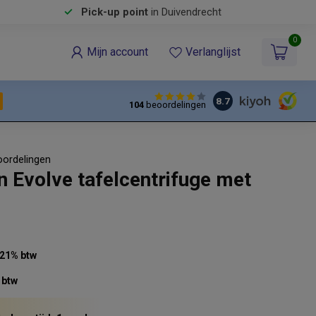
Pick-up point
in Duivendrecht
0
Mijn account
Verlanglijst
8.7
104
beoordelingen
oordelingen
 Evolve tafelcentrifuge met
. 21% btw
 btw