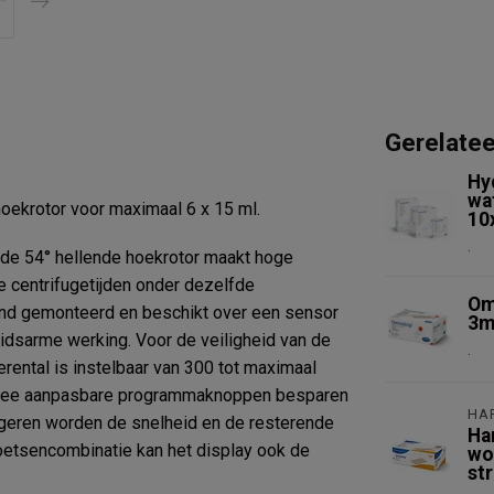
Gerelate
Hy
wa
hoekrotor voor maximaal 6 x 15 ml.
10
.
 de 54° hellende hoekrotor maakt hoge
 centrifugetijden onder dezelfde
Om
end gemonteerd en beschikt over een sensor
3m
uidsarme werking. Voor de veiligheid van de
.
rental is instelbaar van 300 tot maximaal
 Twee aanpasbare programmaknoppen besparen
HA
fugeren worden de snelheid en de resterende
Ha
oetsencombinatie kan het display ook de
wo
str