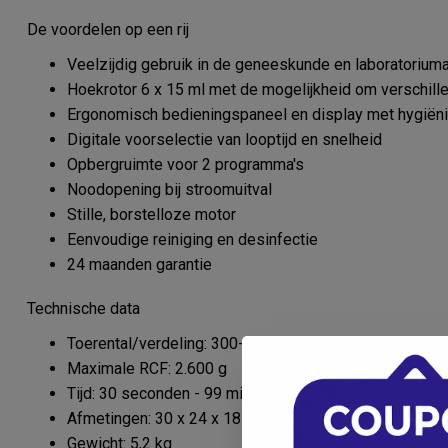
De voordelen op een rij
Veelzijdig gebruik in de geneeskunde en laboratorium
Hoekrotor 6 x 15 ml met de mogelijkheid om verschill
Ergonomisch bedieningspaneel en display met hygië
Digitale voorselectie van looptijd en snelheid
Opbergruimte voor 2 programma's
Noodopening bij stroomuitval
Stille, borstelloze motor
Eenvoudige reiniging en desinfectie
24 maanden garantie
Technische data
Toerental/verdeling: 300-5000 tpm / 10 tpm
Maximale RCF: 2.600 g
Tijd: 30 seconden - 99 minuten en continu gebruik
Afmetingen: 30 x 24 x 18 cm (L x B x H)
Gewicht: 5,2 kg