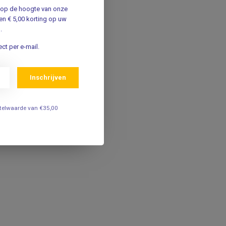
jf op de hoogte van onze
n € 5,00 korting op uw
.
ct per e-mail.
Inschrijven
estelwaarde van €35,00