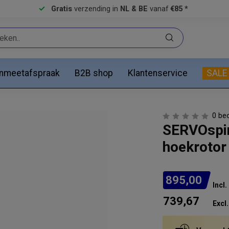
Gratis
verzending in
NL & BE
vanaf
€85 *
anmeetafspraak
B2B shop
Klantenservice
SALE
0 be
SERVOspin
hoekrotor
895,00
Incl
739,67
Excl.