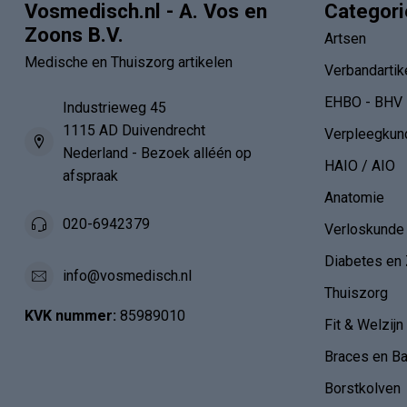
Vosmedisch.nl - A. Vos en
Categor
Zoons B.V.
Artsen
Medische en Thuiszorg artikelen
Verbandartik
EHBO - BHV
Industrieweg 45
1115 AD Duivendrecht
Verpleegkun
Nederland - Bezoek alléén op
HAIO / AIO
afspraak
Anatomie
020-6942379
Verloskunde
Diabetes en 
info@vosmedisch.nl
Thuiszorg
KVK nummer:
85989010
Fit & Welzijn
Braces en B
Borstkolven