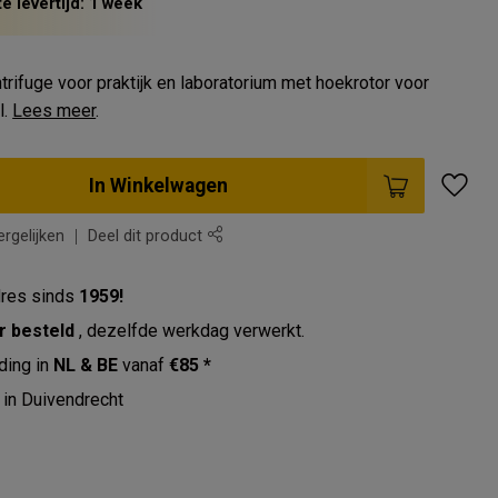
e levertijd: 1 week
rifuge voor praktijk en laboratorium met hoekrotor voor
l.
Lees meer
.
In Winkelwagen
rgelijken
Deel dit product
res sinds
1959!
r besteld
, dezelfde werkdag verwerkt.
ding in
NL & BE
vanaf
€85 *
in Duivendrecht