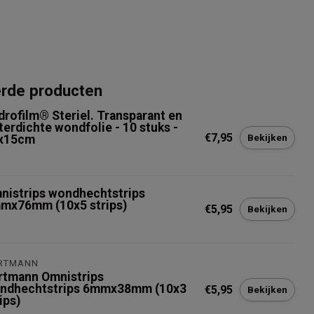
erde producten
drofilm® Steriel. Transparant en
terdichte wondfolie - 10 stuks -
€7,95
Bekijken
x15cm
nistrips wondhechtstrips
mx76mm (10x5 strips)
€5,95
Bekijken
RTMANN
rtmann Omnistrips
ndhechtstrips 6mmx38mm (10x3
€5,95
Bekijken
ips)