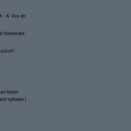
 - A. Vos en
and Homecare
sch.nl?
ken huren
ct ophalen |