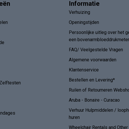
ieën
Informatie
Verhuizing
elen
Openingstijden
Persoonlijke uitleg over het g
een bovenarmbloeddrukmete
de
FAQ/ Veelgestelde Vragen
Algemene voorwaarden
Klantenservice
Bestellen en Levering*
Zelftesten
Ruilen of Retourneren Websh
Aruba - Bonaire - Curacao
Verhuur Hulpmiddelen / loop
andages
huren
Wheelchair Rentals and Othe