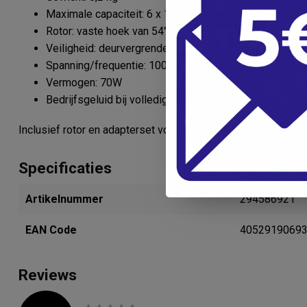
Maximale capaciteit: 6 x 15 ml
Rotor: vaste hoek van 54°
Veiligheid: deurvergrendeling, onbalanscontrole, inter
Spanning/frequentie: 100 - 240 V / 50/60 Hz
Vermogen: 70W
Bedrijfsgeluid bij volledige belasting: 56 dB
Inclusief rotor en adapterset voor verschillende buistypes
Specificaties
Artikelnummer
294586921
EAN Code
4052919069
Reviews