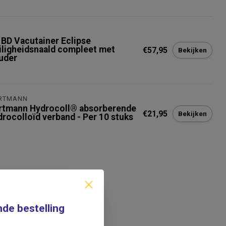
 BD Vacutainer Eclipse
iligheidsnaald compleet met
€57,95
Bekijken
uder
RTMANN
rtmann Hydrocoll® absorberende
€21,95
Bekijken
drocolloïd verband - Per 10 stuks
nde bestelling