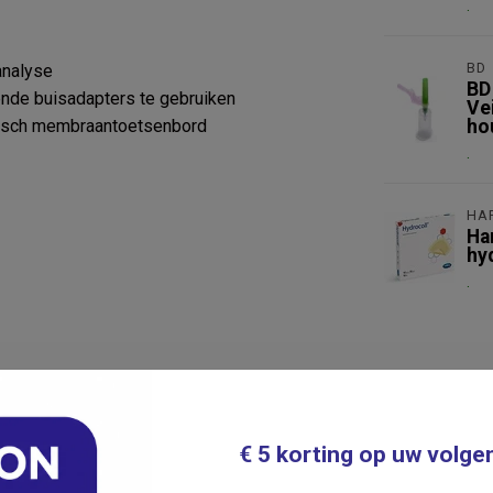
.
BD
analyse
BD
ende buisadapters te gebruiken
Ve
nisch membraantoetsenbord
ho
.
HA
Ha
hy
.
€ 5 korting op uw volge