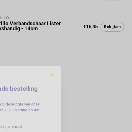
ILLO
tillo Verbandschaar Lister
€16,45
Bekijken
nkshandig - 14cm
nde bestelling
jf op de hoogte van onze
n € 5,00 korting op uw
.
ct per e-mail.