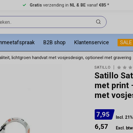
Gratis
verzending in
NL & BE
vanaf
€85 *
anmeetafspraak
B2B shop
Klantenservice
SALE
iteit, lichtgroen handvat met vosjesdesign, optioneel met gravering
SATILLO
Satillo Sa
met print 
met vosje
7,95
Incl. 21
6,57
Excl. btw