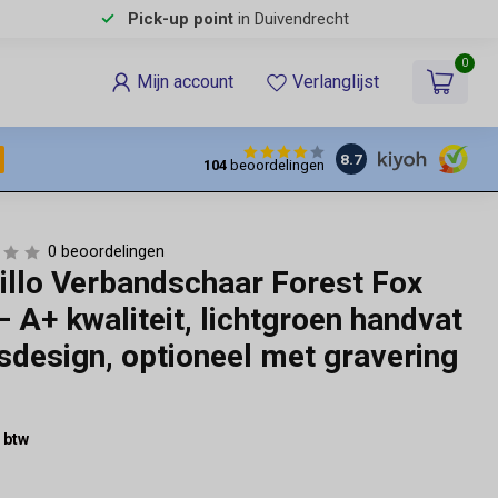
Pick-up point
in Duivendrecht
0
Mijn account
Verlanglijst
8.7
104
beoordelingen
0 beoordelingen
tillo Verbandschaar Forest Fox
– A+ kwaliteit, lichtgroen handvat
sdesign, optioneel met gravering
% btw