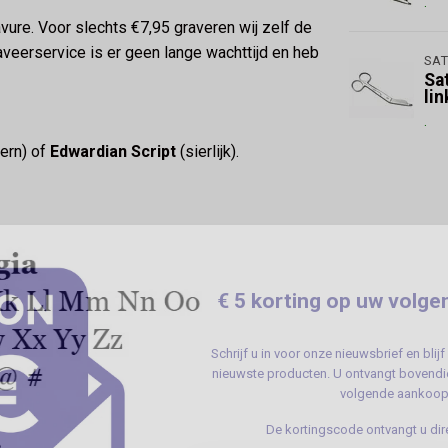
.
ure. Voor slechts €7,95 graveren wij zelf de
veerservice is er geen lange wachttijd en heb
SAT
Sa
li
.
ern) of
Edwardian Script
(sierlijk).
€ 5 korting op uw volge
Schrijf u in voor onze nieuwsbrief en bli
nieuwste producten. U ontvangt bovendie
volgende aankoop
De kortingscode ontvangt u dire