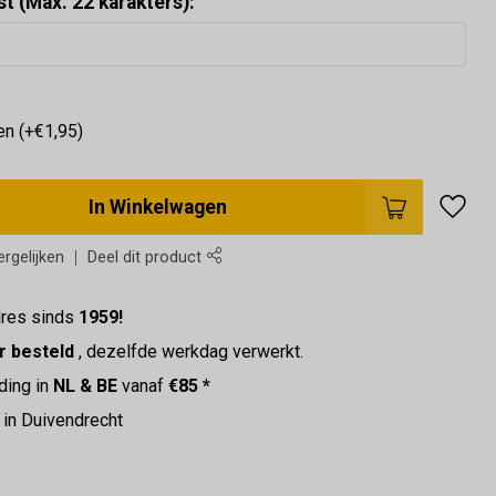
t (Max. 22 karakters):
en (+€1,95)
In Winkelwagen
rgelijken
Deel dit product
res sinds
1959!
r besteld
, dezelfde werkdag verwerkt.
ding in
NL & BE
vanaf
€85 *
in Duivendrecht