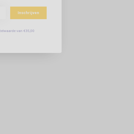
Inschrijven
estelwaarde van €35,00