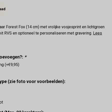
aad
aar Forest Fox (14 cm) met vrolijke vosjesprint en lichtgroen
eit RVS en optioneel te personaliseren met gravering.
Lees
 toevoegen?:
*
ing (+€9,95)
ype (zie foto voor voorbeelden):
pt