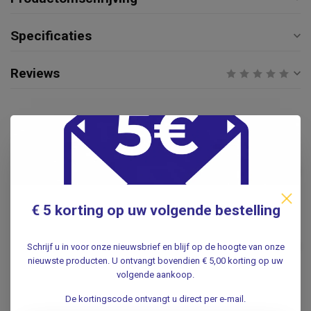
Specificaties
Reviews
Gerelateerde producten
Contour® XT
Bloedsuikermeter
€14,95
startpakket
Niet op voorraad
€ 5 korting op uw volgende bestelling
Stemvork RVS - volgens
Hartmann - 128, 256 of 512
€14,95
Hertz
Schrijf u in voor onze nieuwsbrief en blijf op de hoogte van onze
nieuwste producten. U ontvangt bovendien € 5,00 korting op uw
.
volgende aankoop.
De kortingscode ontvangt u direct per e-mail.
Oxy-1 Pulse oximeter /
€39,95