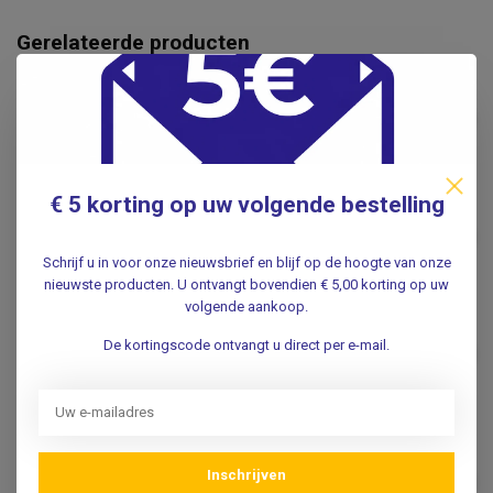
Gerelateerde producten
WELCH ALLYN
Welch Allyn Oogspiegel
€52,95
reservelampje 04900
.
€ 5 korting op uw volgende bestelling
MacroView 6500 - 3,5 vlt
€110,00
LED lampje
€97,50
.
Schrijf u in voor onze nieuwsbrief en blijf op de hoogte van onze
nieuwste producten. U ontvangt bovendien € 5,00 korting op uw
volgende aankoop.
WELCH ALLYN
Welch Allyn Panoptic
De kortingscode ontvangt u direct per e-mail.
€49,99
reservelampje - 03800
.
WELCH ALLYN
Welch Allyn Oogspiegel
Inschrijven
€120,00
reservelampje 04900-LED