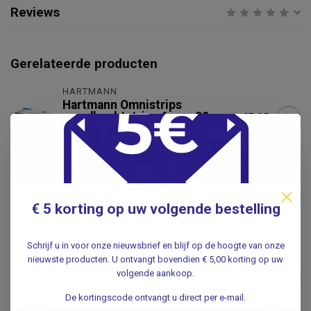
Reviews
Gerelateerde producten
HARTMANN
Hartmann Omnistrips
wondhechtstrips 6mmx38mm
€5,95
(10x3 strips)
.
Omnistrips wondhechtstrips
3mmx76mm (10x5 strips)
€5,95
€ 5 korting op uw volgende bestelling
.
Schrijf u in voor onze nieuwsbrief en blijf op de hoogte van onze
Hydrofilm® Steriel.
Transparant en waterdichte
nieuwste producten. U ontvangt bovendien € 5,00 korting op uw
wondfolie - 10 stuks -
volgende aankoop.
€7,95
10x15cm
De kortingscode ontvangt u direct per e-mail.
.