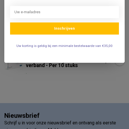
BD
BD BD Vacutainer Eclipse
Veiligheidsnaald compleet
€57,95
met houder
Inschrijven
.
Uw korting is geldig bij een minimale bestelwaarde van €35,00
HARTMANN
Hartmann Hydrocoll®
absorberende hydrocolloïd
€21,95
verband - Per 10 stuks
.
Nieuwsbrief
Schrijf u in voor onze nieuwsbrief en ontvang als eerste