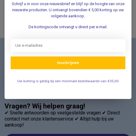
Schrijf u in voor onze nieuwsbrief en blijf op de hoogte van onze
De prijzen staan inclusief btw vermeld
nieuwste producten. U ontvangt bovendien € 5,00 korting op uw
volgende aankoop.
De kortingscode ontvangt u direct per e-mail.
Nieuwsbrief
Schrijf u in voor onze nieuwsbrief en ontvang als eerste
Inschrijven
nieuwe aanbiedingen Meld u nu aan ➡️
Uw korting is geldig bij een minimale bestelwaarde van €35,00
Vragen? Wij helpen graag!
✔ Snelle antwoorden op veelgestelde vragen ✔ Direct
contact met onze klantenservice ✔ Altijd hulp bij uw
aankoop!