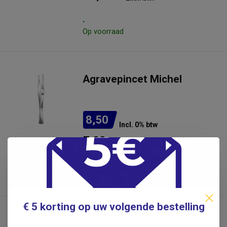
.
Op voorraad
Agravepincet Michel
8,50
Incl. 0% btw
7,02
Excl. btw
.
€ 5 korting op uw volgende bestelling