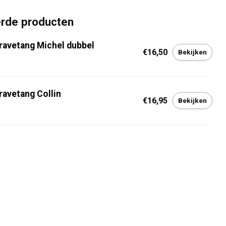
erde producten
ravetang Michel dubbel
€16,50
Bekijken
ravetang Collin
€16,95
Bekijken
nde bestelling
jf op de hoogte van onze
n € 5,00 korting op uw
.