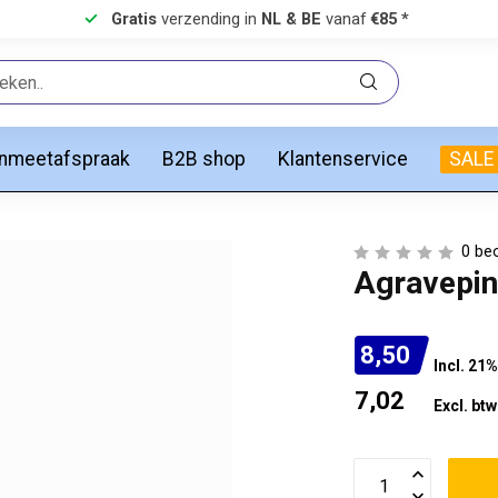
Gratis
verzending in
NL & BE
vanaf
€85 *
anmeetafspraak
B2B shop
Klantenservice
SALE
0 be
Agravepin
8,50
Incl. 21
7,02
Excl. btw