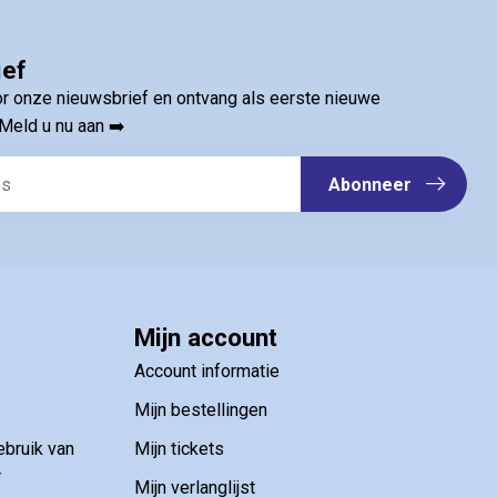
ct per e-mail.
ief
Inschrijven
oor onze nieuwsbrief en ontvang als eerste nieuwe
Meld u nu aan ➡️
estelwaarde van €35,00
Abonneer
Mijn account
Account informatie
Mijn bestellingen
ebruik van
Mijn tickets
r
Mijn verlanglijst