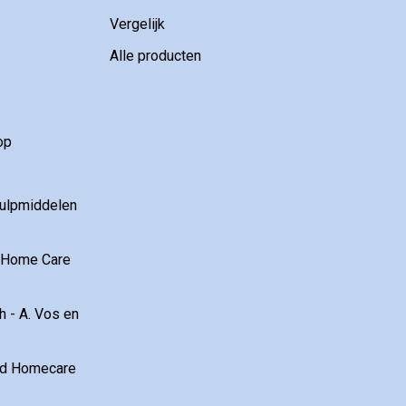
Vergelijk
Alle producten
op
hulpmiddelen
r Home Care
 - A. Vos en
and Homecare