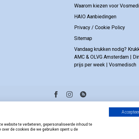
Waarom kiezen voor Vosmedi
HAIO Aanbiedingen
Privacy / Cookie Policy
Sitemap
Vandaag krukken nodig? Kruk
AMC & OLVG Amsterdam | Dire
prijs per week | Vosmedisch
Accepteer
 website te verbeteren, gepersonaliseerde inhoud te
e over de cookies die we gebruiken opent u de
© Copyright 2026 Vosmedisch.nl - A. Vos en Zoons B.V.