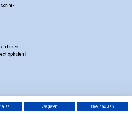
sch.nl?
ken huren
ct ophalen |
 alles
Weigeren
Nee, pas aan