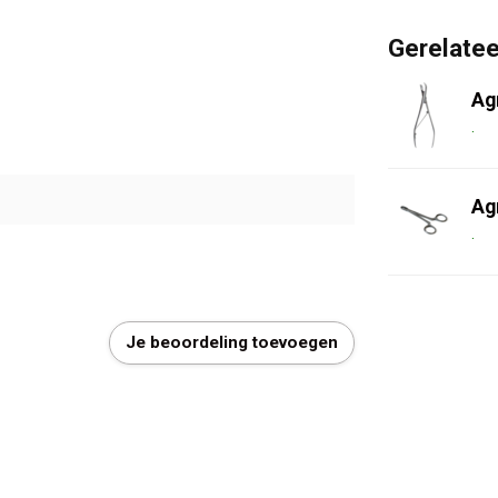
Gerelate
Ag
.
Ag
.
Je beoordeling toevoegen
€ 5 korting op uw volge
Schrijf u in voor onze nieuwsbrief en bli
nieuwste producten. U ontvangt bovendie
volgende aankoop