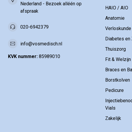
Nederland - Bezoek alléén op
HAIO / AIO
afspraak
Anatomie
020-6942379
Verloskunde
Diabetes en 
info@vosmedisch.nl
Thuiszorg
KVK nummer:
85989010
Fit & Welzijn
Braces en B
Borstkolven
Pedicure
Injectiebeno
Vials
Zakelijk