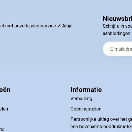
De kortingscode ontvangt u dire
Nieuwsbr
t met onze klantenservice ✔ Altijd
Schrijf u in v
aanbiedingen 
Uw korting is geldig bij een minimale b
ieën
Informatie
Verhuizing
elen
Openingstijden
Persoonlijke uitleg over het g
een bovenarmbloeddrukmete
de