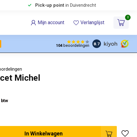
Pick-up point
in Duivendrecht
0
Mijn account
Verlanglijst
8.7
104
beoordelingen
oordelingen
cet Michel
% btw
In Winkelwagen