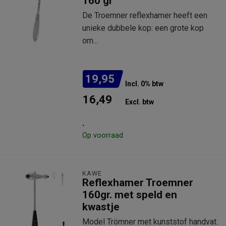
160 gr
De Troemner reflexhamer heeft een
unieke dubbele kop: een grote kop
om...
19,95
Incl. 0% btw
16,49
Excl. btw
.
Op voorraad
KAWE
Reflexhamer Troemner
160gr. met speld en
kwastje
Model Trömner met kunststof handvat.