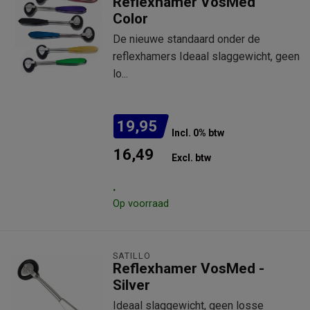
Reflexhamer VosMed
Color
De nieuwe standaard onder de
reflexhamers Ideaal slaggewicht, geen
lo...
19,95
Incl. 0% btw
16,49
Excl. btw
.
Op voorraad
SATILLO
Reflexhamer VosMed -
Silver
Ideaal slaggewicht, geen losse