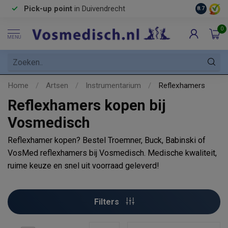
zending in
NL & BE
vanaf
€85 *
Pick-up point
in Duivendr
8.7
0
MENU
Home
/
Artsen
/
Instrumentarium
/
Reflexhamers
Reflexhamers kopen bij
Vosmedisch
Reflexhamer kopen? Bestel Troemner, Buck, Babinski of
VosMed reflexhamers bij Vosmedisch. Medische kwaliteit,
ruime keuze en snel uit voorraad geleverd!
Filters