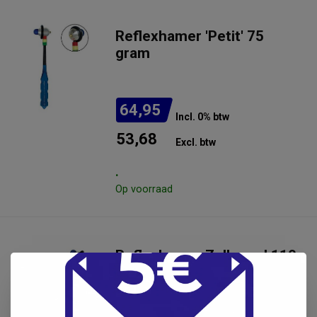
Reflexhamer 'Petit' 75
gram
64,95
Incl. 0% btw
53,68
Excl. btw
.
Op voorraad
Reflexhamer Zellamed 110
gram