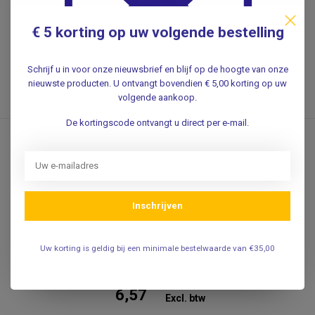
69,50
Incl. 0% btw
€ 5 korting op uw volgende bestelling
57,44
Excl. btw
Schrijf u in voor onze nieuwsbrief en blijf op de hoogte van onze
.
nieuwste producten. U ontvangt bovendien € 5,00 korting op uw
Verwachte levertijd: 1 week
volgende aankoop.
De kortingscode ontvangt u direct per e-mail.
Reflexhamer Taylor
Dankzij het klassieke driehoekige
ontwerp biedt deze reflexhamer
Inschrijven
effec...
Uw korting is geldig bij een minimale bestelwaarde van €35,00
7,95
Incl. 0% btw
6,57
Excl. btw