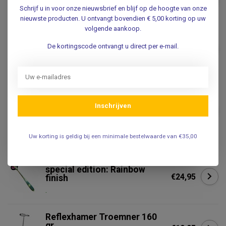
€19,95
.
Schrijf u in voor onze nieuwsbrief en blijf op de hoogte van onze
nieuwste producten. U ontvangt bovendien € 5,00 korting op uw
volgende aankoop.
Reflexhamer Berliner
De kortingscode ontvangt u direct per e-mail.
€11,95
.
SATILLO
Satillo Troemner
Reflexhamer - RVS - Black
Inschrijven
€36,95
Edition - 210gr verzwaarde
dubbele kop
Niet op voorraad
Uw korting is geldig bij een minimale bestelwaarde van €35,00
Reflexhamer Vosmed Color
special edition: Rainbow
€24,95
finish
.
Reflexhamer Troemner 160
gr