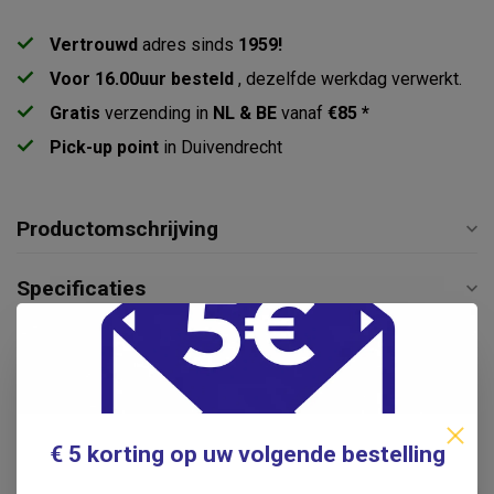
Vertrouwd
adres sinds
1959!
Voor 16.00uur besteld
, dezelfde werkdag verwerkt.
Gratis
verzending in
NL & BE
vanaf
€85 *
Pick-up point
in Duivendrecht
Productomschrijving
Specificaties
Reviews
Gerelateerde producten
€ 5 korting op uw volgende bestelling
Reflexhamer VosMed Color