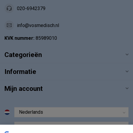
020-6942379
info@vosmedisch.nl
KVK nummer:
85989010
Categorieën
Informatie
Mijn account
€