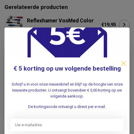
Gerelateerde producten
Reflexhamer VosMed Color
€19,95
.
Reflexhamer Berliner
€11,95
.
€ 5 korting op uw volgende bestelling
SATILLO
Satillo Troemner
Schrijf u in voor onze nieuwsbrief en blijf op de hoogte van onze
Reflexhamer - RVS - Black
€36,95
nieuwste producten. U ontvangt bovendien € 5,00 korting op uw
Edition - 210gr verzwaarde
volgende aankoop.
dubbele kop
Niet op voorraad
De kortingscode ontvangt u direct per e-mail.
Reflexhamer Vosmed Color
special edition: Rainbow
€24,95
finish