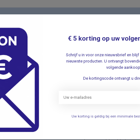
Nieuwsbr
t met onze klantenservice ✔ Altijd
Schrijf u in v
€ 5 korting op uw volge
aanbiedingen 
Schrijf u in voor onze nieuwsbrief en bli
nieuwste producten. U ontvangt bovendie
volgende aankoop
De kortingscode ontvangt u dire
ieën
Informatie
Verhuizing
Uw korting is geldig bij een minimale b
elen
Openingstijden
Persoonlijke uitleg over het g