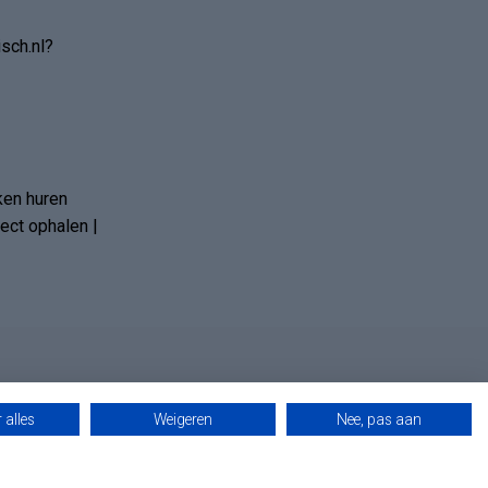
sch.nl?
ken huren
ct ophalen |
 alles
Weigeren
Nee, pas aan