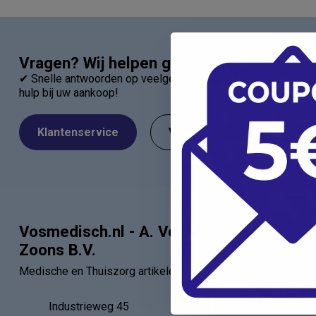
Vragen? Wij helpen graag!
✔ Snelle antwoorden op veelgestelde vragen ✔ Direct contac
hulp bij uw aankoop!
Klantenservice
Veelgestelde Vragen
Vosmedisch.nl - A. Vos en
Categor
Zoons B.V.
Artsen
Medische en Thuiszorg artikelen
Verbandartik
EHBO - BHV
Industrieweg 45