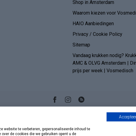
Shop in Amsterdam
Waarom kiezen voor Vosmedi
HAIO Aanbiedingen
Privacy / Cookie Policy
Sitemap
Vandaag krukken nodig? Kruk
AMC & OLVG Amsterdam | Dire
prijs per week | Vosmedisch
Accepteer
 website te verbeteren, gepersonaliseerde inhoud te
e over de cookies die we gebruiken opent u de