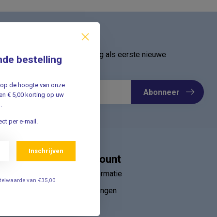
ief
oor onze nieuwsbrief en ontvang als eerste nieuwe
nde bestelling
Meld u nu aan ➡️
jf op de hoogte van onze
Abonneer
n € 5,00 korting op uw
.
ct per e-mail.
Inschrijven
Mijn account
Account informatie
estelwaarde van €35,00
Mijn bestellingen
ebruik van
Mijn tickets