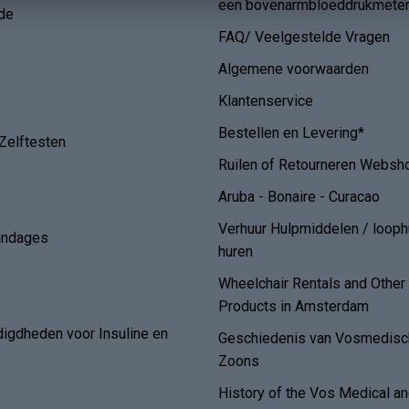
een bovenarmbloeddrukmete
de
FAQ/ Veelgestelde Vragen
Algemene voorwaarden
Klantenservice
Bestellen en Levering*
Zelftesten
Ruilen of Retourneren Websh
Aruba - Bonaire - Curacao
Verhuur Hulpmiddelen / loop
andages
huren
Wheelchair Rentals and Othe
Products in Amsterdam
digdheden voor Insuline en
Geschiedenis van Vosmedisch
Zoons
History of the Vos Medical 