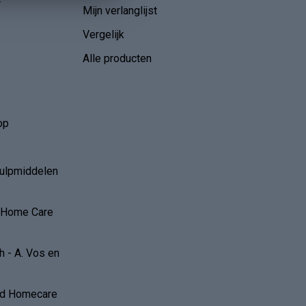
r
Mijn verlanglijst
Vergelijk
Alle producten
op
hulpmiddelen
r Home Care
 - A. Vos en
and Homecare