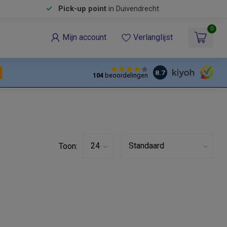
Pick-up point
in Duivendrecht
0
Mijn account
Verlanglijst
8.7
104
beoordelingen
Toon: