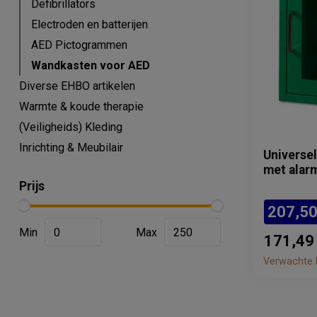
Defibrillators
Electroden en batterijen
AED Pictogrammen
Wandkasten voor AED
Diverse EHBO artikelen
Warmte & koude therapie
(Veiligheids) Kleding
Inrichting & Meubilair
Universe
met alar
Prijs
207,5
Min
Max
171,49
Verwachte l