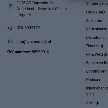
1115 AD Duivendrecht
Verpleegkun
Nederland - Bezoek alléén op
HAIO / AIO
afspraak
Anatomie
020-6942379
Verloskunde
Diabetes en 
info@vosmedisch.nl
Thuiszorg
KVK nummer:
85989010
Fit & Welzijn
Braces en B
Borstkolven
Pedicure
Injectiebeno
Vials
Zakelijk