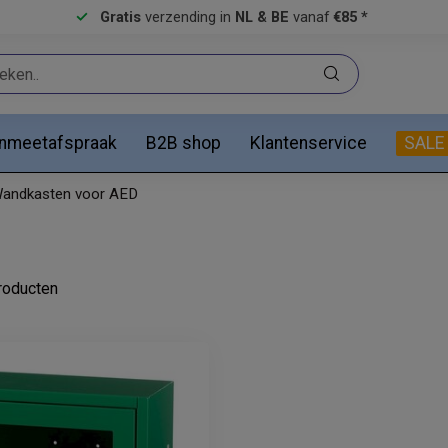
Gratis
verzending in
NL & BE
vanaf
€85 *
anmeetafspraak
B2B shop
Klantenservice
SALE
andkasten voor AED
oducten