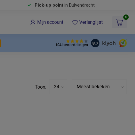
Pick-up point
in Duivendrecht
0
Mijn account
Verlanglijst
8.7
104
beoordelingen
Toon: