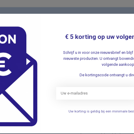
Nieuwsbr
t met onze klantenservice ✔ Altijd
Schrijf u in v
€ 5 korting op uw volge
aanbiedingen 
Schrijf u in voor onze nieuwsbrief en bli
nieuwste producten. U ontvangt bovendie
volgende aankoop
De kortingscode ontvangt u dire
ieën
Informatie
Verhuizing
Uw korting is geldig bij een minimale b
elen
Openingstijden
Persoonlijke uitleg over het g