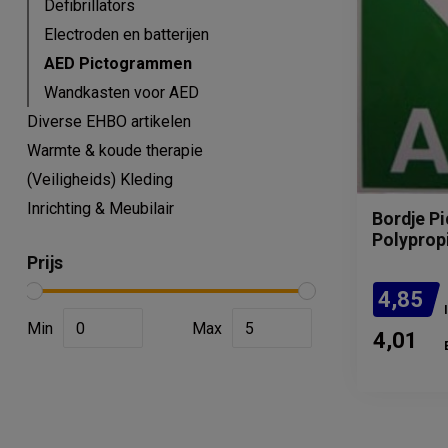
Defibrillators
Electroden en batterijen
AED Pictogrammen
Wandkasten voor AED
Diverse EHBO artikelen
Warmte & koude therapie
(Veiligheids) Kleding
Inrichting & Meubilair
Bordje P
Polyprop
Prijs
4,85
Min
Max
4,01