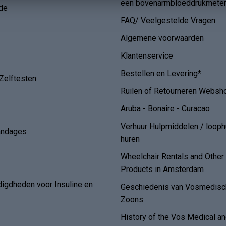
een bovenarmbloeddrukmete
de
FAQ/ Veelgestelde Vragen
Algemene voorwaarden
Klantenservice
Bestellen en Levering*
Zelftesten
Ruilen of Retourneren Websh
Aruba - Bonaire - Curacao
Verhuur Hulpmiddelen / loop
andages
huren
Wheelchair Rentals and Othe
Products in Amsterdam
digdheden voor Insuline en
Geschiedenis van Vosmedisch
Zoons
History of the Vos Medical 