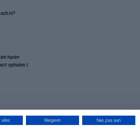
sch.nl?
ken huren
ct ophalen |
 alles
Weigeren
Nee, pas aan