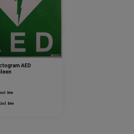
ictogram AED
ileen
Incl. btw
Excl. btw