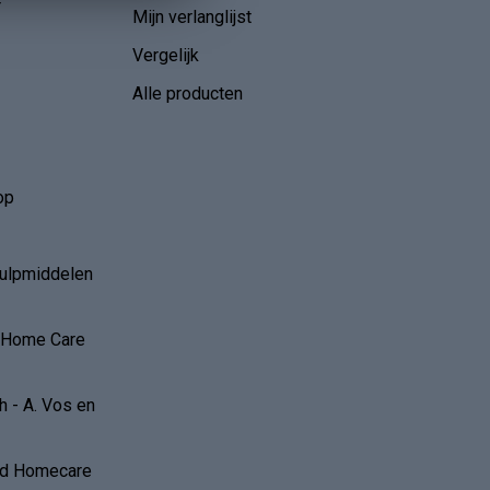
r
Mijn verlanglijst
Vergelijk
Alle producten
op
hulpmiddelen
r Home Care
 - A. Vos en
and Homecare