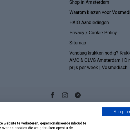
Shop in Amsterdam
Waarom kiezen voor Vosmedi
HAIO Aanbiedingen
Privacy / Cookie Policy
Sitemap
Vandaag krukken nodig? Kruk
AMC & OLVG Amsterdam | Dire
prijs per week | Vosmedisch
Accepteer
 website te verbeteren, gepersonaliseerde inhoud te
e over de cookies die we gebruiken opent u de