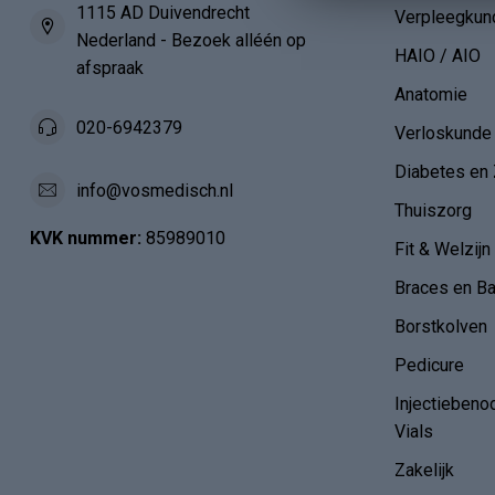
1115 AD Duivendrecht
Verpleegkun
Nederland - Bezoek alléén op
HAIO / AIO
afspraak
Anatomie
020-6942379
Verloskunde
Diabetes en 
info@vosmedisch.nl
Thuiszorg
KVK nummer:
85989010
Fit & Welzijn
Braces en B
Borstkolven
Pedicure
Injectiebeno
Vials
Zakelijk