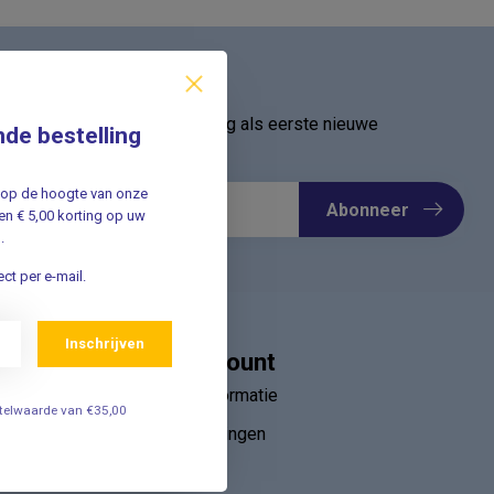
ief
oor onze nieuwsbrief en ontvang als eerste nieuwe
nde bestelling
Meld u nu aan ➡️
jf op de hoogte van onze
Abonneer
n € 5,00 korting op uw
.
ct per e-mail.
Inschrijven
Mijn account
Account informatie
estelwaarde van €35,00
Mijn bestellingen
ebruik van
Mijn tickets