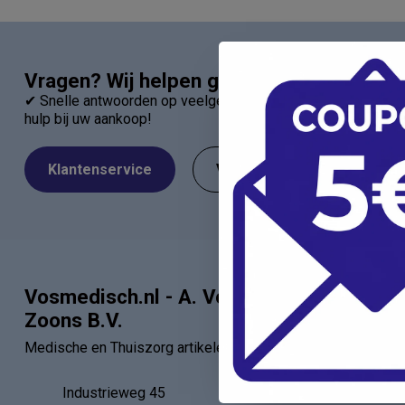
Vragen? Wij helpen graag!
✔ Snelle antwoorden op veelgestelde vragen ✔ Direct contac
hulp bij uw aankoop!
Klantenservice
Veelgestelde Vragen
Vosmedisch.nl - A. Vos en
Categor
Zoons B.V.
Artsen
Medische en Thuiszorg artikelen
Verbandartik
EHBO - BHV
Industrieweg 45