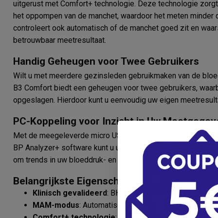
uitgerust met Comfort+ technologie. Deze technologie zorgt
het oppompen van de manchet, waardoor het meten minder d
controleert ook automatisch of de manchet goed zit en waar
betrouwbaar meetresultaat.
Handig Geheugen voor Twee Gebruikers
Wilt u met meerdere gezinsleden gebruikmaken van de blo
B3 Comfort biedt een geheugen voor twee gebruikers, waar
opgeslagen. Hierdoor kunt u eenvoudig uw eigen meetresultat
PC-Koppeling voor Inzicht in Uw Meetgege
Met de meegeleverde micro USB-kabel sluit u de bloeddruk
BP Analyzer+ software kunt u uw meetresultaten digitaal be
om trends in uw bloeddruk- en hartslagwaarden te volgen e
Belangrijkste Eigenschappen van de Microli
Klinisch gevalideerd
: BHS A|A waardering voor nauw
MAM-modus
: Automatische berekening van gemidde
Comfort+ technologie
: Zachte en snelle meting zon