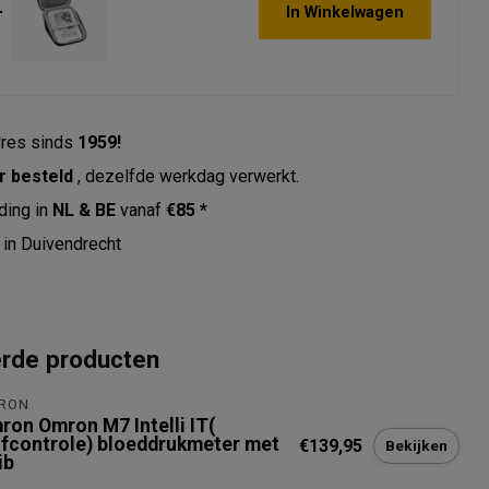
+
In Winkelwagen
res sinds
1959!
r besteld
, dezelfde werkdag verwerkt.
ding in
NL & BE
vanaf
€85 *
in Duivendrecht
erde producten
RON
ron Omron M7 Intelli IT(
lfcontrole) bloeddrukmeter met
€139,95
Bekijken
ib