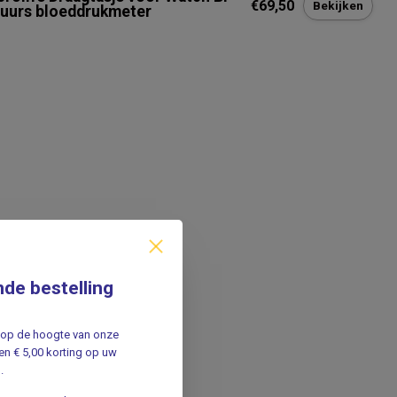
€69,50
Bekijken
 uurs bloeddrukmeter
nde bestelling
jf op de hoogte van onze
n € 5,00 korting op uw
.