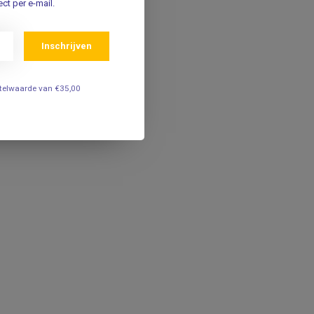
ct per e-mail.
Inschrijven
estelwaarde van €35,00