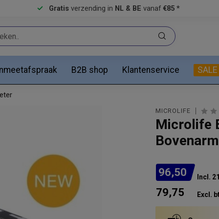
Gratis
verzending in
NL & BE
vanaf
€85 *
anmeetafspraak
B2B shop
Klantenservice
SALE
eter
MICROLIFE
Microlife 
Bovenarm
96,50
Incl. 
79,75
Excl. b