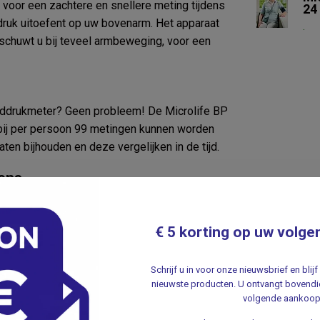
 voor een zachtere en snellere meting tijdens
24
ruk uitoefent op uw bovenarm. Het apparaat
.
schuwt u bij teveel armbeweging, voor een
eddrukmeter? Geen probleem! De Microlife BP
bij per persoon 99 metingen kunnen worden
en bijhouden en deze vergelijken in de tijd.
vens
meter eenvoudig aan op uw computer. Via de
kijken en analyseren. Dit maakt het eenvoudig
€ 5 korting op uw volge
n desgewenst te delen met uw zorgverlener.
fe BP B3 Comfort
Schrijf u in voor onze nieuwsbrief en bli
keurigheid
nieuwste producten. U ontvangt bovendie
volgende aankoop
lde waarde door 3 metingen
der overmatige druk