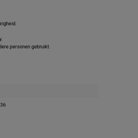
igheid.
y.
dere personen gebruikt.
036