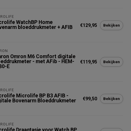
ROLIFE
crolife WatchBP Home
€129,95
Bekijken
venarm bloeddrukmeter + AFIB
RON
ron Omron M6 Comfort digitale
oeddrukmeter - met AFib - HEM-
€119,95
Bekijken
80-E
ROLIFE
crolife Microlife BP B3 AFIB -
€99,50
Bekijken
gitale Bovenarm Bloeddrukmeter
ROLIFE
crolife Draagtasje voor Watch BP