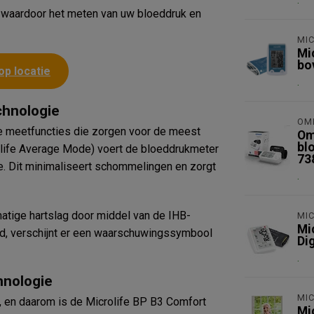
.
 waardoor het meten van uw bloeddruk en
MIC
Mi
bo
op locatie
.
chnologie
OM
e meetfuncties die zorgen voor de meest
Om
bl
olife Average Mode) voert de bloeddrukmeter
73
de. Dit minimaliseert schommelingen en zorgt
.
atige hartslag door middel van de IHB-
MIC
Mi
rd, verschijnt er een waarschuwingssymbool
Di
.
hnologie
MIC
en daarom is de Microlife BP B3 Comfort
Mi