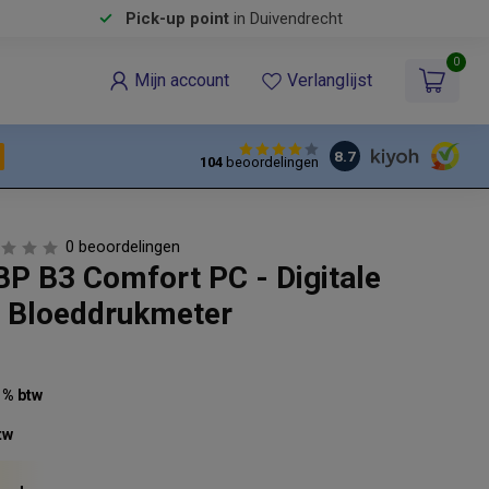
Pick-up point
in Duivendrecht
0
Mijn account
Verlanglijst
8.7
104
beoordelingen
0 beoordelingen
BP B3 Comfort PC - Digitale
 Bloeddrukmeter
21% btw
tw