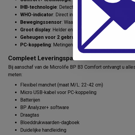
IHB-technologie
: Detectie van onregelmatige hartsla
WHO-indicator
: Direct inzicht in uw bloeddruk volg
Bewegingssensor
: Waarschuwt bij beweging voor e
Groot display
: Helder en duidelijk afleesbaar
Geheugen voor 2 gebruikers
: 99 metingen per pers
PC-koppeling
: Metingen bekijken en analyseren op u
Compleet Leveringspakket
Bij aanschaf van de Microlife BP B3 Comfort ontvangt u alles
meten:
Flexibel manchet (maat M/L: 22-42 cm)
Micro USB-kabel voor PC-koppeling
Batterijen
BP Analyzer+ software
Draagtas
Bloeddrukwaarden-dagboek
Duidelijke handleiding