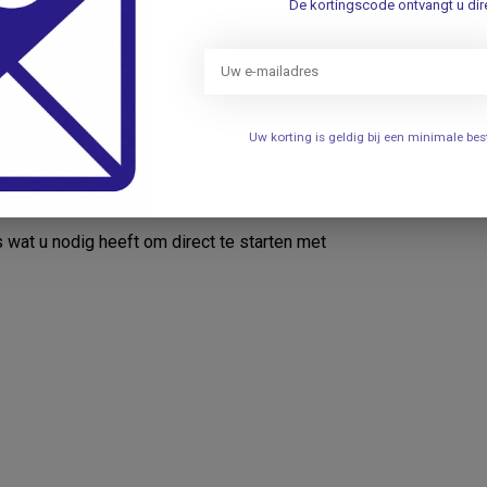
De kortingscode ontvangt u dire
g
ens WHO-normen
en nauwkeurige meting
oon
Uw korting is geldig bij een minimale b
w computer
 wat u nodig heeft om direct te starten met