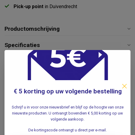
Pick-up point
in Duivendrecht
Productomschrijving
Specificaties
Reviews
Gerelateerde producten
€ 5 korting op uw volgende bestelling
Nitril "Soft" Handschoenen
Doos 100 stuks
€6,95
.
Schrijf u in voor onze nieuwsbrief en blijf op de hoogte van onze
nieuwste producten. U ontvangt bovendien € 5,00 korting op uw
volgende aankoop.
HARTMANN
Hartmann Peha-soft Nitril
De kortingscode ontvangt u direct per e-mail.