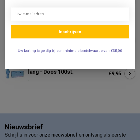
Fino handschoenen. Ds. 150
€12,95
stuks
.
HYNEX
Inschrijven
Hynex 100% Biodegradable
€6,95
Nitril handschoenen - Groen
.
Uw korting is geldig bij een minimale bestelwaarde van €35,00
Nitril handschoenen - Extra
lang - Doos 100st.
€9,95
.
Nieuwsbrief
Schrijf u in voor onze nieuwsbrief en ontvang als eerste