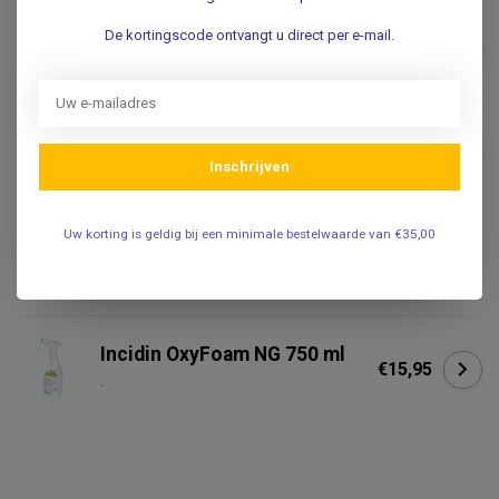
Isopropanol alcohol 90% -
De kortingscode ontvangt u direct per e-mail.
500ml
€9,95
.
Alcoholdoekjes - Basic -
€3,75
60x30mm - 100st.
Inschrijven
€2,95
.
Uw korting is geldig bij een minimale bestelwaarde van €35,00
Alcoholdoekjes - Soft Zellin -
€3,75
60x30mm - 100st.
€2,55
.
Incidin OxyFoam NG 750 ml
€15,95
.