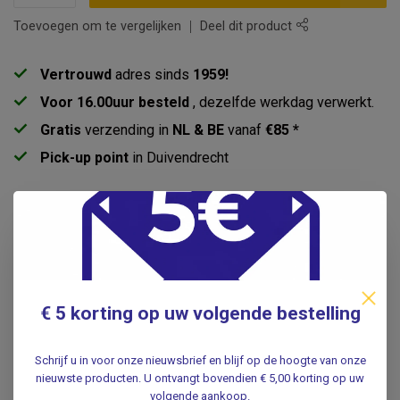
Toevoegen om te vergelijken
Deel dit product
Vertrouwd
adres sinds
1959!
Voor 16.00uur besteld
, dezelfde werkdag verwerkt.
Gratis
verzending in
NL & BE
vanaf
€85 *
Pick-up point
in Duivendrecht
Productomschrijving
Specificaties
€ 5 korting op uw volgende bestelling
Reviews
Schrijf u in voor onze nieuwsbrief en blijf op de hoogte van onze
nieuwste producten. U ontvangt bovendien € 5,00 korting op uw
Gerelateerde producten
volgende aankoop.