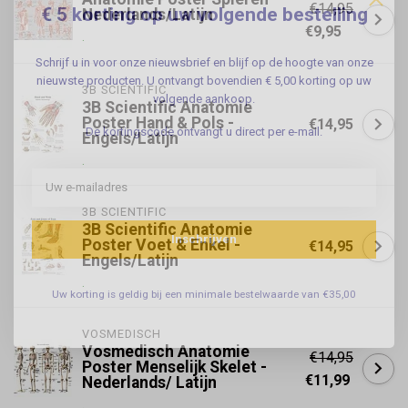
€14,95
€ 5 korting op uw volgende bestelling
Nederlands/Latijn
€9,95
.
Schrijf u in voor onze nieuwsbrief en blijf op de hoogte van onze
nieuwste producten. U ontvangt bovendien € 5,00 korting op uw
3B SCIENTIFIC
volgende aankoop.
3B Scientific Anatomie
Poster Hand & Pols -
€14,95
De kortingscode ontvangt u direct per e-mail.
Engels/Latijn
.
3B SCIENTIFIC
3B Scientific Anatomie
Inschrijven
Poster Voet & Enkel -
€14,95
Engels/Latijn
.
Uw korting is geldig bij een minimale bestelwaarde van €35,00
VOSMEDISCH
Vosmedisch Anatomie
€14,95
Poster Menselijk Skelet -
€11,99
Nederlands/ Latijn
.