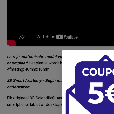
Laat je anatomische model voorzien van een gegraveerd
naamplaat!
Het plaatje wordt los meegezonden zodat deze 
Afmeting: 40mmx10mm
3B Smart Anatomy - Begin met uw nieuwe manier om de me
onderwijzen
Elk origineel 3B Scientific® Anatomy Model geeft u directe 
smartphone, tablet of desktopapparaat.