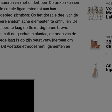
ekspieren van het onderbeen. De pezen kunnen
VO
Vo
 crurale ligamenten tot aan hun
Me
gebied zichtbaar. Op het dorsale deel van de
Lat
ere anatomische elementen te onthullen. De
.
 eerste laag de flexor digitorum brevis
nthult de quadratus plantae, de pees van de
3B 
eede laag is op zijn beurt verwijderbaar om
3B
de
. Dit voetskeletmodel met ligamenten en
.
An
li
Nie