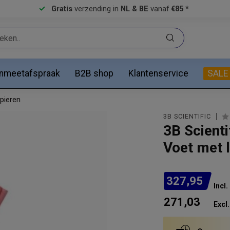
Gratis
verzending in
NL & BE
vanaf
€85 *
anmeetafspraak
B2B shop
Klantenservice
SALE
pieren
3B SCIENTIFIC
3B Scient
Voet met 
327,95
Incl
271,03
Excl.