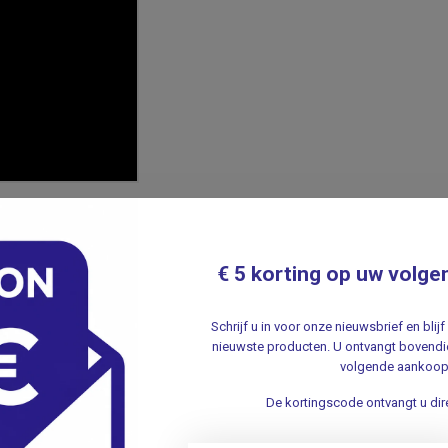
e
rode
, zwarte, zilveren of
blauwe
aluminium
op elke gewenste plek geplaatst kan worden.
€ 5 korting op uw volge
nselijke anatomie te leren en te
Schrijf u in voor onze nieuwsbrief en bli
nieuwste producten. U ontvangt bovendie
volgende aankoop
toegang tot de digitale tweeling op uw
De kortingscode ontvangt u dire