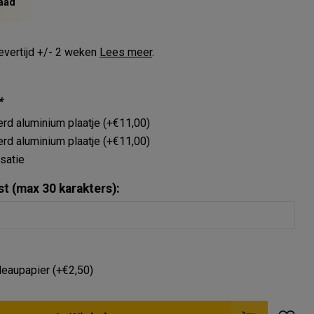
aad
evertijd +/- 2 weken
Lees meer
.
*
erd aluminium plaatje (+€11,00)
rd aluminium plaatje (+€11,00)
satie
st (max 30 karakters):
deaupapier (+€2,50)