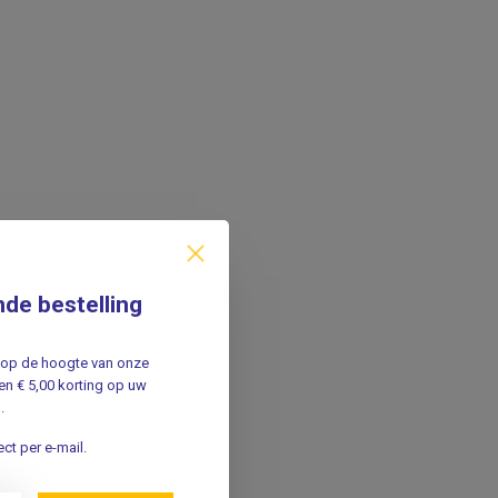
nde bestelling
jf op de hoogte van onze
n € 5,00 korting op uw
.
ct per e-mail.