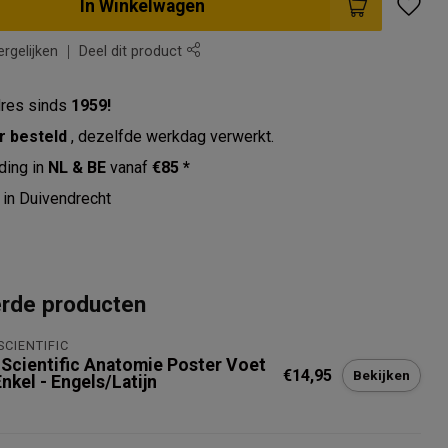
In Winkelwagen
rgelijken
Deel dit product
res sinds
1959!
r besteld
, dezelfde werkdag verwerkt.
ding in
NL & BE
vanaf
€85 *
in Duivendrecht
erde producten
SCIENTIFIC
 Scientific Anatomie Poster Voet
€14,95
Bekijken
nkel - Engels/Latijn