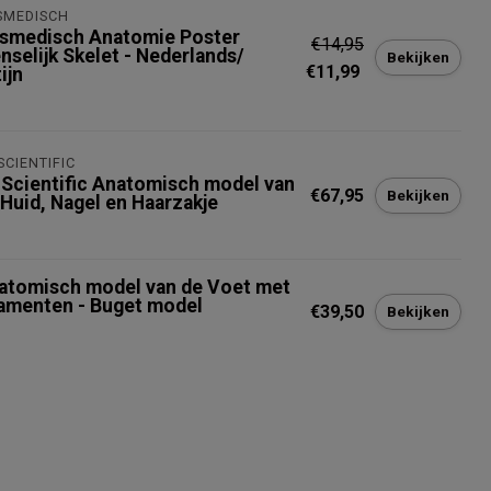
SMEDISCH
smedisch Anatomie Poster
€14,95
nselijk Skelet - Nederlands/
Bekijken
€11,99
ijn
SCIENTIFIC
 Scientific Anatomisch model van
€67,95
Bekijken
 Huid, Nagel en Haarzakje
atomisch model van de Voet met
gamenten - Buget model
€39,50
Bekijken
t op voorraad