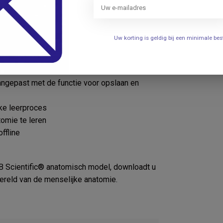
inhoud met de volgende functies:
Uw korting is geldig bij een minimale b
anatomiemodel
en en te verbeteren met onmiddellijke
ngepast met de functie voor opslaan en
jke leerproces
omie te leren
ffline
 Scientific® anatomisch model, downloadt u
ereld van de menselijke anatomie.