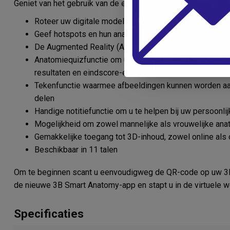
Geniet van het gebruik van de exclusieve virtuele anatomie-
Roteer uw digitale model vrij en zoom in en uit
Geef hotspots en hun anatomische structuren weer
De Augmented Reality (AR)-functie start uw virtuele 
Anatomiequizfunctie om uw anatomische kennis te test
resultaten en eindscore-evaluatie
Tekenfunctie waarmee afbeeldingen kunnen worden aa
delen
Handige notitiefunctie om u te helpen bij uw persoonli
Mogelijkheid om zowel mannelijke als vrouwelijke anat
Gemakkelijke toegang tot 3D-inhoud, zowel online als o
Beschikbaar in 11 talen
Om te beginnen scant u eenvoudigweg de QR-code op uw 3B
de nieuwe 3B Smart Anatomy-app en stapt u in de virtuele w
Specificaties