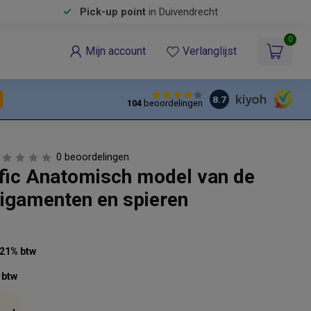
Pick-up point
in Duivendrecht
0
Mijn account
Verlanglijst
8.7
104
beoordelingen
0 beoordelingen
ific Anatomisch model van de
ligamenten en spieren
. 21% btw
 btw