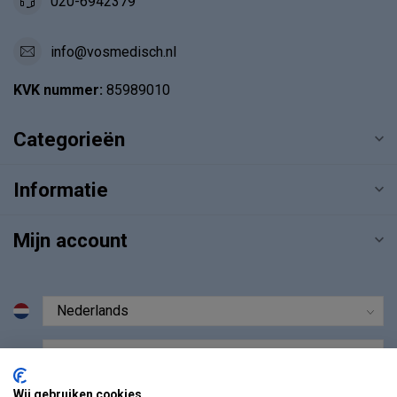
020-6942379
info@vosmedisch.nl
KVK nummer:
85989010
Categorieën
Informatie
Mijn account
€
Wij gebruiken cookies