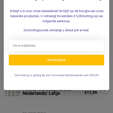
Schrijf u in voor onze nieuwsbrief en blijf op de hoogte van onze
3B SCIENTIFIC
nieuwste producten. U ontvangt bovendien € 5,00 korting op uw
3B Scientific Anatomie
Poster Hand & Pols -
volgende aankoop.
€14,95
Engels/Latijn
De kortingscode ontvangt u direct per e-mail.
.
3B SCIENTIFIC
3B Scientific Anatomie
Poster Voet & Enkel -
€14,95
Engels/Latijn
Inschrijven
.
Uw korting is geldig bij een minimale bestelwaarde van €35,00
VOSMEDISCH
Vosmedisch Anatomie
€14,95
Poster Menselijk Skelet -
€11,99
Nederlands/ Latijn
.