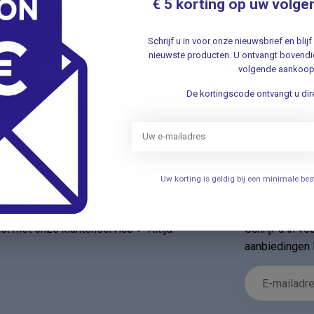
€ 5 korting op uw volge
Schrijf u in voor onze nieuwsbrief en bli
nieuwste producten. U ontvangt bovendie
Je beoordeling toevoegen
volgende aankoop
De kortingscode ontvangt u dire
Uw korting is geldig bij een minimale b
Nieuwsbr
t met onze klantenservice ✔ Altijd
Schrijf u in v
aanbiedingen 