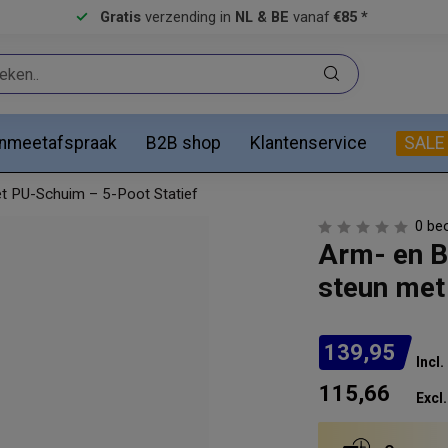
Gratis
verzending in
NL & BE
vanaf
€85 *
anmeetafspraak
B2B shop
Klantenservice
SALE
t PU-Schuim – 5-Poot Statief
0 be
Arm- en B
steun met
139,95
Incl
115,66
Excl.