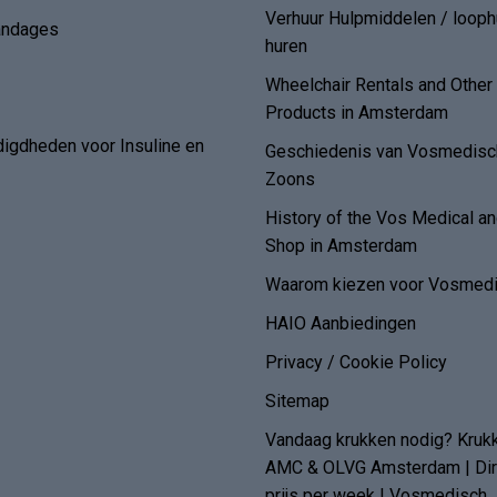
Verhuur Hulpmiddelen / loop
andages
huren
Wheelchair Rentals and Othe
Products in Amsterdam
digdheden voor Insuline en
Geschiedenis van Vosmedisch
Zoons
History of the Vos Medical 
Shop in Amsterdam
Waarom kiezen voor Vosmedi
HAIO Aanbiedingen
Privacy / Cookie Policy
Sitemap
Vandaag krukken nodig? Kruk
AMC & OLVG Amsterdam | Dire
prijs per week | Vosmedisch