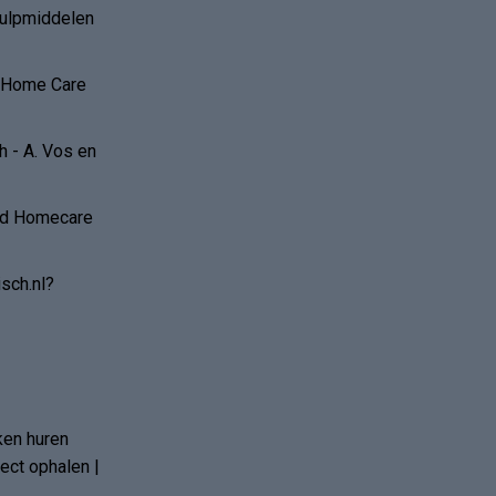
hulpmiddelen
r Home Care
 - A. Vos en
and Homecare
sch.nl?
ken huren
ct ophalen |