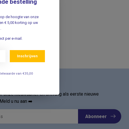
nde bestelling
jf op de hoogte van onze
n € 5,00 korting op uw
.
ct per e-mail.
Inschrijven
estelwaarde van €35,00
ief
oor onze nieuwsbrief en ontvang als eerste nieuwe
Meld u nu aan ➡️
Abonneer