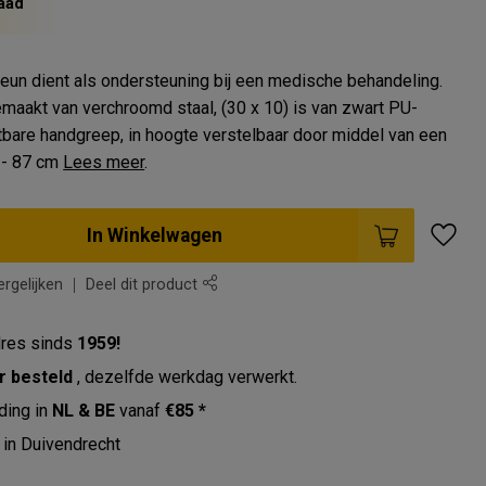
aad
eun dient als ondersteuning bij een medische behandeling.
maakt van verchroomd staal, (30 x 10) is van zwart PU-
tbare handgreep, in hoogte verstelbaar door middel van een
4 - 87 cm
Lees meer
.
In Winkelwagen
rgelijken
Deel dit product
res sinds
1959!
r besteld
, dezelfde werkdag verwerkt.
ding in
NL & BE
vanaf
€85 *
in Duivendrecht