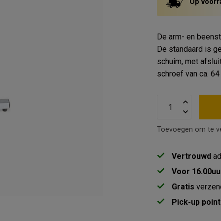
Op voorr
De arm- en beenst
De standaard is ge
schuim, met afslui
schroef van ca. 6
Toevoegen om te ve
Vertrouwd
ad
Voor 16.00uu
Gratis
verzen
Pick-up point