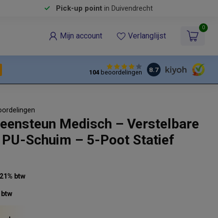
Pick-up point
in Duivendrecht
0
Mijn account
Verlanglijst
8.7
104
beoordelingen
oordelingen
eensteun Medisch – Verstelbare
 PU-Schuim – 5-Poot Statief
. 21% btw
 btw