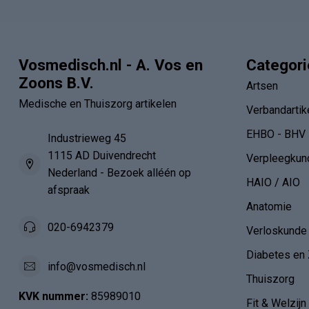
Vosmedisch.nl - A. Vos en
Categor
Zoons B.V.
Artsen
Medische en Thuiszorg artikelen
Verbandartik
EHBO - BHV
Industrieweg 45
1115 AD Duivendrecht
Verpleegkun
Nederland - Bezoek alléén op
HAIO / AIO
afspraak
Anatomie
020-6942379
Verloskunde
Diabetes en 
info@vosmedisch.nl
Thuiszorg
KVK nummer:
85989010
Fit & Welzijn