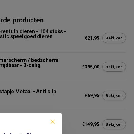
erde producten
rentuin dieren - 104 stuks -
astic speelgoed dieren
€21,95
Bekijken
merscherm / bedscherm
rijdbaar - 3-delig
€395,00
Bekijken
tapje Metaal - Anti slip
€69,95
Bekijken
stapje 2 Treden
€149,95
Bekijken