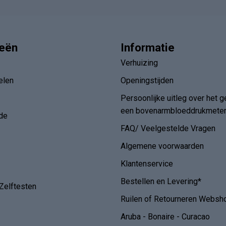
ieën
Informatie
Verhuizing
elen
Openingstijden
Persoonlijke uitleg over het g
een bovenarmbloeddrukmete
de
FAQ/ Veelgestelde Vragen
Algemene voorwaarden
Klantenservice
Bestellen en Levering*
Zelftesten
Ruilen of Retourneren Websh
Aruba - Bonaire - Curacao