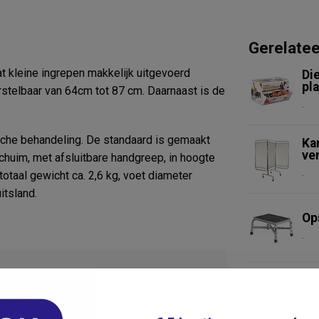
Gerelate
t kleine ingrepen makkelijk uitgevoerd
Die
pl
rstelbaar van 64cm tot 87 cm. Daarnaast is de
.
sche behandeling. De standaard is gemaakt
Ka
ver
chuim, met afsluitbare handgreep, in hoogte
.
totaal gewicht ca. 2,6 kg, voet diameter
itsland.
Ops
.
Op
395
.