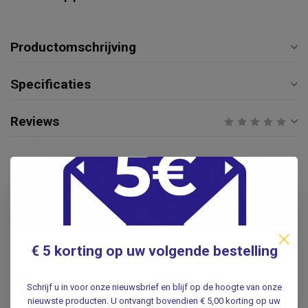
Productomschrijving
Specificaties
Reviews
Gerelateerde producten
KRÄUTERHOF
Kräuterhof Kräuterhof
€13,95
Smeerwortel Gel - 250ml
.
€ 5 korting op uw volgende bestelling
KRÄUTERHOF
Schrijf u in voor onze nieuwsbrief en blijf op de hoogte van onze
Kräuterhof Paardenbalsem,
nieuwste producten. U ontvangt bovendien € 5,00 korting op uw
verkoelende gel, 250 ml -
€8,95