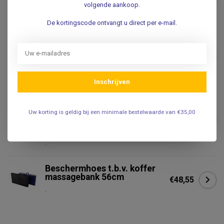
volgende aankoop.
massagegel - spiergel
.
De kortingscode ontvangt u direct per e-mail.
Paardenbalsem 250 ml - Warm
€8,95
.
Inschrijven
ALTER HEIDESCHÄFER
Alter Heideschäfer
Bergpijnboom
Uw korting is geldig bij een minimale bestelwaarde van €35,00
€9,95
Massagevloeistof met Arnica
- 500 ml
.
Beschermhoes t.b.v. koffer
massagebank 56cm
€48,55
.