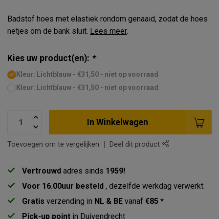
Badstof hoes met elastiek rondom genaaid, zodat de hoes
netjes om de bank sluit.
Lees meer
.
Kies uw product(en):
*
Kleur: Lichtblauw - €31,50 - niet op voorraad
Kleur: Lichtblauw - €31,50 - niet op voorraad
In Winkelwagen
Toevoegen om te vergelijken
Deel dit product
Vertrouwd
adres sinds
1959!
Voor 16.00uur besteld
, dezelfde werkdag verwerkt.
Gratis
verzending in
NL & BE
vanaf
€85 *
Pick-up point
in Duivendrecht