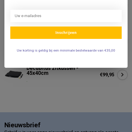
zitkussen Deluxe met gel
€199,95
42x42cm
.
TEMPUR
Inschrijven
Tempur Rugkussen/
€89,95
reiskussen - met Tempur®
€79,95
memoryfoam
Uw korting is geldig bij een minimale bestelwaarde van €35,00
Niet op voorraad
Decubitus zitkussen -
45x40cm
€99,95
.
Nieuwsbrief