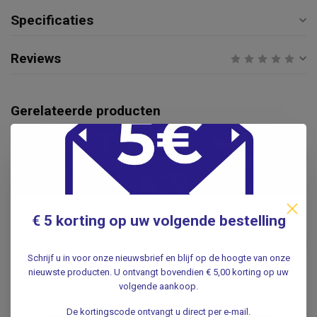
Specificaties
Reviews
Gerelateerde producten
Kniekussen halfrond –
Ondersteuningskussen voor
€19,95
Benen, Knieën en Rug
.
BACKJOY
€ 5 korting op uw volgende bestelling
Backjoy Zit- en rugkussen -
Backjoy Sitsmart posture
€49,99
plus
Schrijf u in voor onze nieuwsbrief en blijf op de hoogte van onze
.
nieuwste producten. U ontvangt bovendien € 5,00 korting op uw
volgende aankoop.
Anti-decubitus lucht
De kortingscode ontvangt u direct per e-mail.