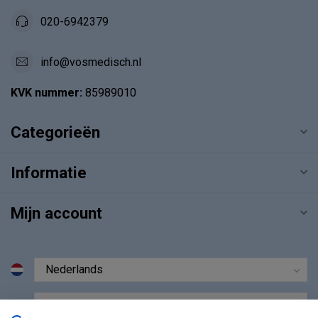
020-6942379
info@vosmedisch.nl
KVK nummer:
85989010
Categorieën
Informatie
Mijn account
€