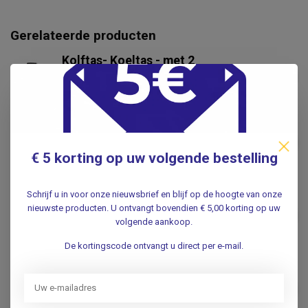
Gerelateerde producten
Kolftas- Koeltas - met 2
aparte vakken
€24,95
.
Flessenborstel - 3-delige set
€5,95
.
€ 5 korting op uw volgende bestelling
Schrijf u in voor onze nieuwsbrief en blijf op de hoogte van onze
SPECTRA
Spectra Borstschelp set
nieuwste producten. U ontvangt bovendien € 5,00 korting op uw
€9,95
32mm Spectra 9 Plus
volgende aankoop.
.
De kortingscode ontvangt u direct per e-mail.
Droogrek Babyflessen - Met
speenbakje
€19,95
.