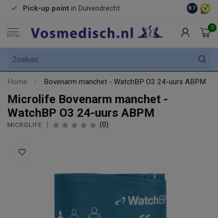
Pick-up point
in Duivendrecht
8.7
0
MENU
Home
/
Bovenarm manchet - WatchBP O3 24-uurs ABPM
Microlife Bovenarm manchet -
WatchBP O3 24-uurs ABPM
(0)
MICROLIFE