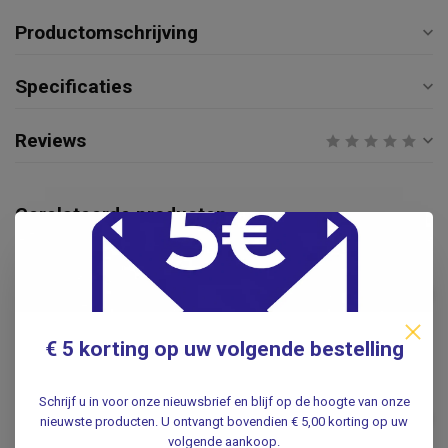
Productomschrijving
Specificaties
Reviews
Gerelateerde producten
MICROLIFE
Microlife Draagtasje voor
Watch BP 24 uurs
€69,50
bloeddrukmeter
.
€ 5 korting op uw volgende bestelling
OMRON
Schrijf u in voor onze nieuwsbrief en blijf op de hoogte van onze
Omron Bovenarm manchet -
€39,95
nieuwste producten. U ontvangt bovendien € 5,00 korting op uw
Omron M+L 22-42cm
volgende aankoop.