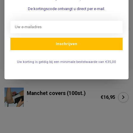
.
De kortingscode ontvangt u direct per e-mail.
OMRON
Omron Bovenarm manchet -
Omron HBP 1120-E en HBP
€49,50
1320-E
.
Inschrijven
OMRON
Uw korting is geldig bij een minimale bestelwaarde van €35,00
Omron Omron Comfort
€43,95
manchet - 22-42 cm
.
Manchet covers (100st.)
€16,95
.