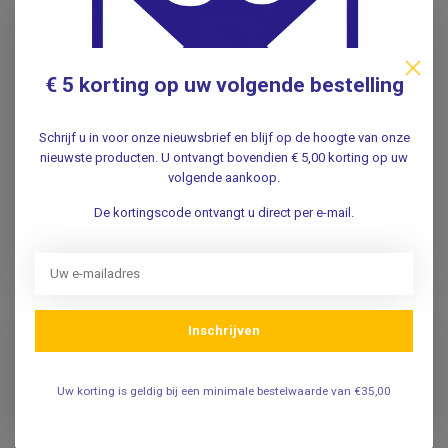
MEDI
MEDI
€ 5 korting op uw volgende bestelling
Mediven Travel
Medi Soft - 125ml -
kousen dames:
Verzorgende foam bij
reissokken voor
compressie kousen
Schrijf u in voor onze nieuwsbrief en blijf op de hoogte van onze
Vrouwen
nieuwste producten. U ontvangt bovendien € 5,00 korting op uw
volgende aankoop.
49,95
15,95
De kortingscode ontvangt u direct per e-mail.
Incl. btw
Incl. btw
45,83
14,63
Excl. btw
Excl. btw
Op voorraad
Op voorraad
Inschrijven
Uw korting is geldig bij een minimale bestelwaarde van €35,00