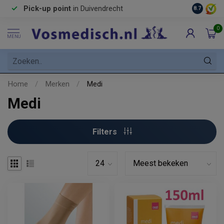
Pick-up point
in Duivendrecht
8.7
0
MENU
Home
/
Merken
/
Medi
Medi
Filters