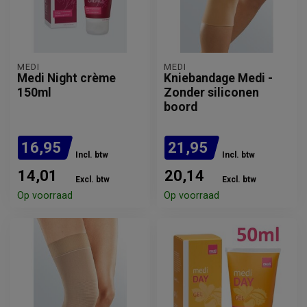
MEDI
MEDI
Medi Night crème
Kniebandage Medi -
150ml
Zonder siliconen
boord
16,95
21,95
Incl. btw
Incl. btw
14,01
20,14
Excl. btw
Excl. btw
Op voorraad
Op voorraad