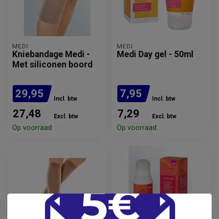
MEDI
MEDI
Kniebandage Medi -
Medi Day gel - 50ml
Met siliconen boord
29,95
7,95
Incl. btw
Incl. btw
27,48
7,29
Excl. btw
Excl. btw
Op voorraad
Op voorraad