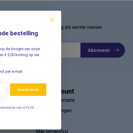
ief
oor onze nieuwsbrief en ontvang als eerste nieuwe
nde bestelling
Meld u nu aan ➡️
jf op de hoogte van onze
Abonneer
n € 5,00 korting op uw
.
ct per e-mail.
Inschrijven
Mijn account
Account informatie
estelwaarde van €35,00
Mijn bestellingen
ebruik van
Mijn tickets
r
Mijn verlanglijst