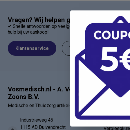
Vragen? Wij helpen graag!
✔ Snelle antwoorden op veelgestelde vragen ✔ Direct contac
hulp bij uw aankoop!
Klantenservice
Veelgestelde Vragen
Vosmedisch.nl - A. Vos en
Categor
Zoons B.V.
Artsen
Medische en Thuiszorg artikelen
Verbandartik
EHBO - BHV
Industrieweg 45
1115 AD Duivendrecht
Verpleegkun