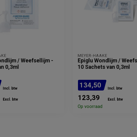
AKE
MEYER-HAAKE
ndlijm / Weefsellijm -
Epiglu Wondlijm / Weefse
an 0,3ml
10 Sachets van 0,3ml
134,50
Incl. btw
Incl. btw
123,39
Excl. btw
Excl. btw
Op voorraad