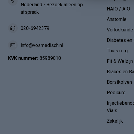
Nederland - Bezoek alléén op
HAIO / AIO
afspraak
Anatomie
020-6942379
Verloskunde
Diabetes en 
info@vosmedisch.nl
Thuiszorg
KVK nummer:
85989010
Fit & Welzijn
Braces en B
Borstkolven
Pedicure
Injectiebeno
Vials
Zakelijk