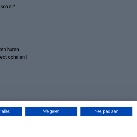
sch.nl?
ken huren
ct ophalen |
 alles
Weigeren
Nee, pas aan