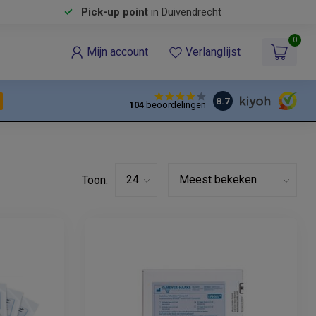
Pick-up point
in Duivendrecht
0
Mijn account
Verlanglijst
8.7
104
beoordelingen
Toon: