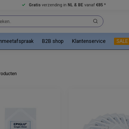
Gratis
verzending in
NL & BE
vanaf
€85 *
anmeetafspraak
B2B shop
Klantenservice
SALE
oducten