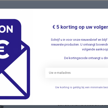
Nieuwsbr
t met onze klantenservice ✔ Altijd
Schrijf u in v
€ 5 korting op uw volge
aanbiedingen 
Schrijf u in voor onze nieuwsbrief en bli
nieuwste producten. U ontvangt bovendie
volgende aankoop
De kortingscode ontvangt u dire
ieën
Informatie
Verhuizing
Uw korting is geldig bij een minimale b
elen
Openingstijden
Persoonlijke uitleg over het g
een bovenarmbloeddrukmete
de