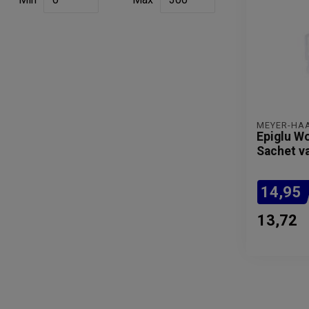
MEYER-HA
Epiglu Wo
Sachet v
14,95
13,72