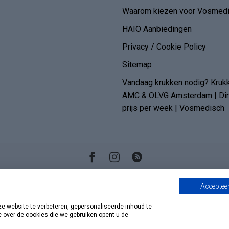
Waarom kiezen voor Vosmedi
HAIO Aanbiedingen
Privacy / Cookie Policy
Sitemap
Vandaag krukken nodig? Kruk
AMC & OLVG Amsterdam | Dire
prijs per week | Vosmedisch
Accepteer
 website te verbeteren, gepersonaliseerde inhoud te
e over de cookies die we gebruiken opent u de
© Copyright 2026 Vosmedisch.nl - A. Vos en Zoons B.V.