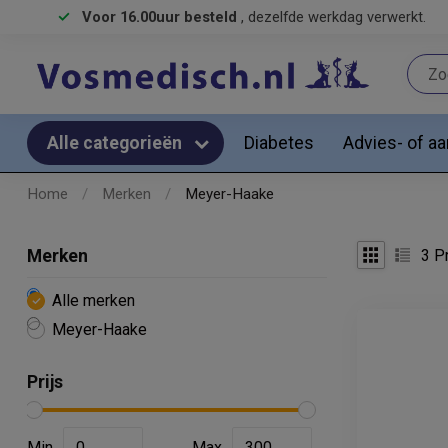
Voor 16.00uur besteld
, dezelfde werkdag verwerkt.
Diabetes
Advies- of a
Alle categorieën
Home
/
Merken
/
Meyer-Haake
3
Pr
Merken
Alle merken
Meyer-Haake
Prijs
Min
Max