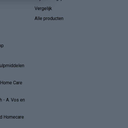
Vergelijk
Alle producten
op
hulpmiddelen
r Home Care
 - A. Vos en
and Homecare