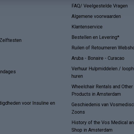
FAQ/ Veelgestelde Vragen
Algemene voorwaarden
Klantenservice
Bestellen en Levering*
Zelftesten
Ruilen of Retourneren Websh
Aruba - Bonaire - Curacao
Verhuur Hulpmiddelen / loop
andages
huren
Wheelchair Rentals and Othe
Products in Amsterdam
digdheden voor Insuline en
Geschiedenis van Vosmedisch
Zoons
History of the Vos Medical 
Shop in Amsterdam