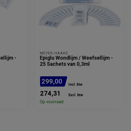
MEYER-HAAKE
llijm -
Epiglu Wondlijm / Weefsellijm -
25 Sachets van 0,3ml
299,00
Incl. btw
274,31
Excl. btw
Op voorraad